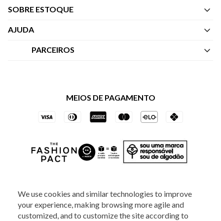
SOBRE ESTOQUE
Quem Somos
AJUDA
Nossas Lojas
Central de Atendimento
PARCEIROS
Política de Privacidade dos Websites
Regulamentos
Livelo
Política de Governança
Minha Conta
Mastercard
Black Friday
MEIOS DE PAGAMENTO
Trocas e Devoluções
Vai de Visa
Azul Fidelidade
SOCIAL
We use cookies and similar technologies to improve
your experience, making browsing more agile and
customized, and to customize the site according to