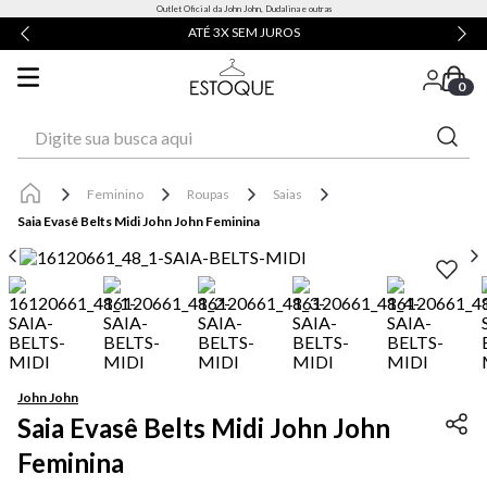
Outlet Oficial da John John, Dudalina e outras
ATÉ 3X SEM JUROS
0
Digite sua busca aqui
Feminino
Roupas
Saias
Saia Evasê Belts Midi John John Feminina
John John
Saia Evasê Belts Midi John John
Feminina