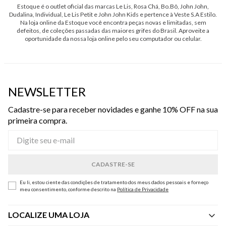
Estoque é o outlet oficial das marcas Le Lis, Rosa Chá, Bo.Bô, John John,
Dudalina, Individual, Le Lis Petit e John John Kids e pertence à Veste S.A Estilo.
Na loja online da Estoque você encontra peças novas e limitadas, sem
defeitos, de coleções passadas das maiores grifes do Brasil. Aproveite a
oportunidade da nossa loja online pelo seu computador ou celular.
NEWSLETTER
Cadastre-se para receber novidades e ganhe 10% OFF na sua
primeira compra.
Eu li, estou ciente das condições de tratamento dos meus dados pessoais e forneço
meu consentimento, conforme descrito na
Política de Privacidade
LOCALIZE UMA LOJA