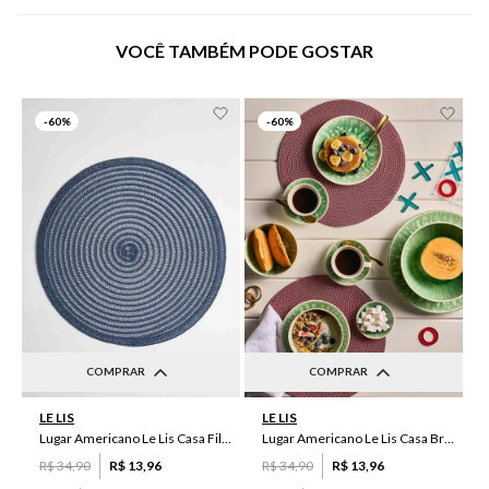
VOCÊ TAMBÉM PODE GOSTAR
-
60%
-
60%
COMPRAR
COMPRAR
UN
UN
LE LIS
LE LIS
Lugar Americano Le Lis Casa Filipa
Lugar Americano Le Lis Casa Brenda
R$
34
,
90
R$
13
,
96
R$
34
,
90
R$
13
,
96