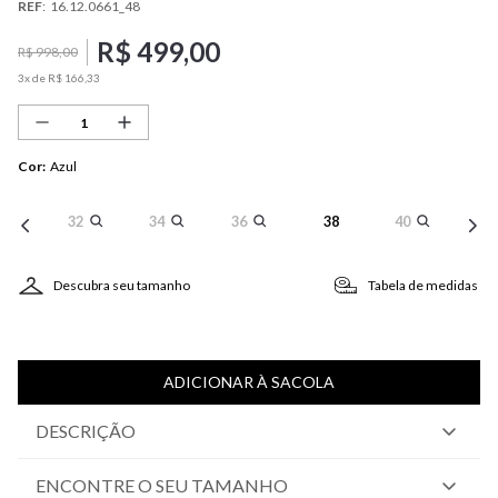
REF
:
16.12.0661_48
R$
499
,
00
R$
998
,
00
3
x de
R$
166
,
33
Cor
:
Azul
32
34
36
38
40
Descubra seu tamanho
Tabela de medidas
ADICIONAR À SACOLA
DESCRIÇÃO
ENCONTRE O SEU TAMANHO