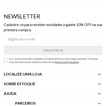
NEWSLETTER
Cadastre-se para receber novidades e ganhe 10% OFF na sua
primeira compra.
Eu li, estou ciente das condições de tratamento dos meus dados pessoais e forneço
meu consentimento, conforme descrito na
Política de Privacidade
LOCALIZE UMA LOJA
SOBRE ESTOQUE
Quem Somos
AJUDA
Nossas Lojas
Central de Atendimento
PARCEIROS