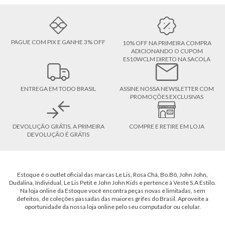
PAGUE COM PIX E GANHE 3% OFF
10% OFF NA PRIMEIRA COMPRA
ADICIONANDO O CUPOM
ES10WCLM DIRETO NA SACOLA
ENTREGA EM TODO BRASIL
ASSINE NOSSA NEWSLETTER COM
PROMOÇÕES EXCLUSIVAS
DEVOLUÇÃO GRÁTIS, A PRIMEIRA
COMPRE E RETIRE EM LOJA
DEVOLUÇÃO É GRÁTIS
Estoque é o outlet oficial das marcas Le Lis, Rosa Chá, Bo.Bô, John John,
Dudalina, Individual, Le Lis Petit e John John Kids e pertence à Veste S.A Estilo.
Na loja online da Estoque você encontra peças novas e limitadas, sem
defeitos, de coleções passadas das maiores grifes do Brasil. Aproveite a
oportunidade da nossa loja online pelo seu computador ou celular.