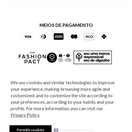
Política de Privacidade dos Websites
Regulamentos
Livelo
Política de Governança
Minha Conta
Mastercard
Black Friday
MEIOS DE PAGAMENTO
Trocas e Devoluções
Vai de Visa
Azul Fidelidade
SOCIAL
We use cookies and similar technologies to improve
your experience, making browsing more agile and
ATENDIMENTO
customized, and to customize the site according to
your preferences, according to your habits and your
profile. For more information, you can visit our
2025 - Veste S.A Estilo. Todos os direitos reservados - A loja Estoque reserva-
Privacy Policy
.
se no direito de corrigir ou alterar informações como: preços, promoções e
disponibilidade de estoque a qualquer momento.
Em caso de dúvidas:
0800
880 5520.
Horário de Atendimento:
das 8h às 20h de segunda a sexta-feira e
Sábados das 8h às 14h, exceto feriados. Veste S.A Estilo. Rua Othão, 405, Vila
Permitir cookies
Advanced preferences