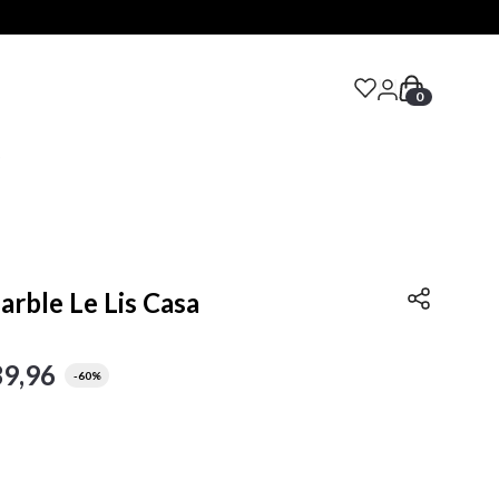
0
S
rble Le Lis Casa
39
,
96
-
60%