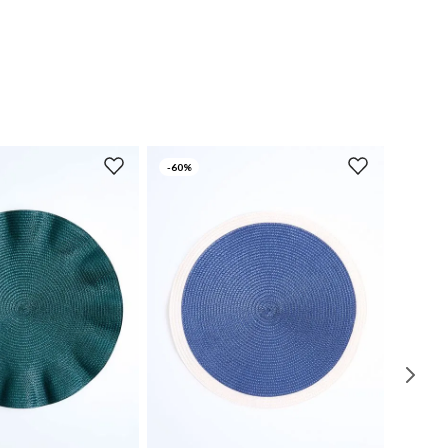
-
60%
UN
UN