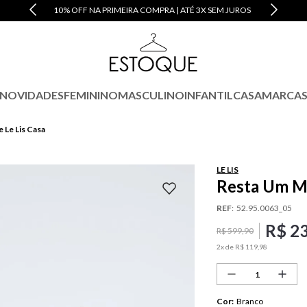
10% OFF NA PRIMEIRA COMPRA | ATÉ 3X SEM JUROS
NOVIDADES
FEMININO
MASCULINO
INFANTIL
CASA
MARCA
 Le Lis Casa
LE LIS
Resta Um Ma
REF
:
52.95.0063_05
R$
2
R$
599
,
90
2
x de
R$
119
,
98
Cor
:
Branco