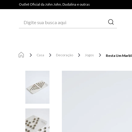
PAGUE COM PIX E GANHE 3% OFF*
Outlet Oficial da John John, Dudalina e outras
Digite sua busca aqui
Casa
Decoração
Jogos
Resta Um Marble