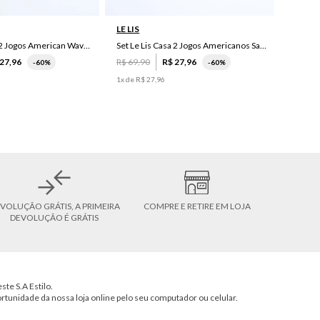
LE LIS
Set Le Lis Casa 2 Jogos American Wave Green
Set Le Lis Casa 2 Jogos Americanos Saruê II
27
,
96
R$
69
,
90
R$
27
,
96
-
60%
-
60%
1
x de
R$
27
,
96
VOLUÇÃO GRÁTIS, A PRIMEIRA
COMPRE E RETIRE EM LOJA
DEVOLUÇÃO É GRÁTIS
ste S.A Estilo.
ortunidade da nossa loja online pelo seu computador ou celular.