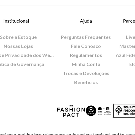
Institucional
Ajuda
Parce
Sobre a Estoque
Perguntas Frequentes
Live
Nossas Lojas
Fale Conosco
Maste
Política de Privacidade dos Websites
Regulamentos
Azul Fid
ítica de Governança
Minha Conta
El
Trocas e Devoluções
Benefícios
perience, making browsing more agile and customized, and to cust