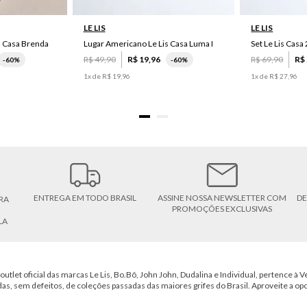
LE LIS
LE LIS
s Casa Brenda
Lugar Americano Le Lis Casa Luma I
R$
49
,
90
R$
19
,
96
R$
69
,
90
R$
-
60%
-
60%
1
x de
R$
19
,
96
1
x de
R$
27
,
96
ENTREGA EM TODO BRASIL
ASSINE NOSSA NEWSLETTER COM
DE
RA
PROMOÇÕES EXCLUSIVAS
LA
outlet oficial das marcas Le Lis, Bo.Bô, John John, Dudalina e Individual, pertence à Ve
das, sem defeitos, de coleções passadas das maiores grifes do Brasil. Aproveite a op