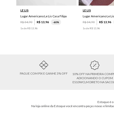
LE LIS
LE LIS
Lugar Americano Le Lis Casa Filipa
Lugar Americano Le Li
R$
34
,
90
R$
13
,
96
R$
34
,
90
R$
13
,
96
-
60%
1
x de
R$
13
,
96
1
x de
R$
13
,
96
PAGUE COM PIX E GANHE 3% OFF
10% OFF NA PRIMEIRA COMP
ADICIONANDO O CUPOM
ES10WCLM DIRETO NA SACO
Estoque é o 
Na loja online da Estoque você encontra peças novas e limita