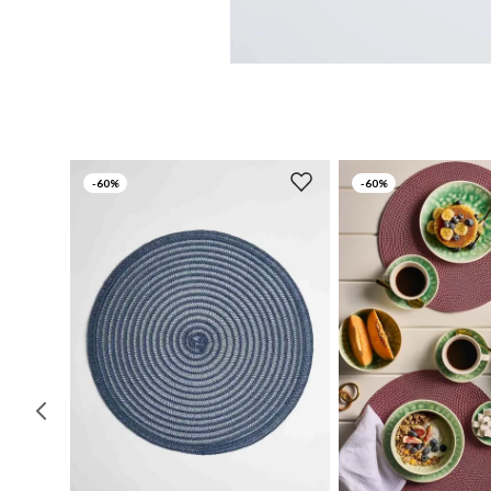
-
60%
-
60%
UN
UN