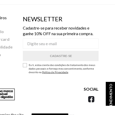
iros
NEWSLETTER
Cadastre-se para receber novidades e
lo
ganhe 10% OFF na sua primeira compra.
rcard
elidade
o
Eu li, estou ciente das condições de tratamento dos meus
dados pessoais e forneço meu consentimento, conforme
descrito na
Política de Privacidade
ATENDIMENTO
SOCIAL
omize the site