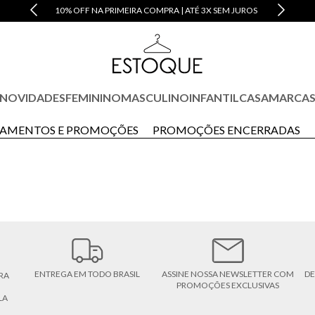
10% OFF NA PRIMEIRA COMPRA | ATÉ 3X SEM JUROS
NOVIDADES
FEMININO
MASCULINO
INFANTIL
CASA
MARCA
AMENTOS E PROMOÇÕES
PROMOÇÕES ENCERRADAS
ENTREGA EM TODO BRASIL
ASSINE NOSSA NEWSLETTER COM
DE
RA
PROMOÇÕES EXCLUSIVAS
LA