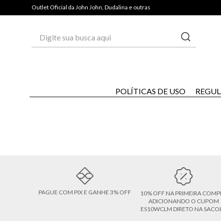
PAGUE COM PIX E GANHE 3% OFF*
Outlet Oficial da John John, Dudalina e outras
Digite sua busca aqui
POLÍTICAS DE USO
REGUL
PAGUE COM PIX E GANHE 3% OFF
10% OFF NA PRIMEIRA COMP
ADICIONANDO O CUPOM
ES10WCLM DIRETO NA SACO