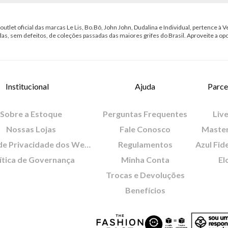
outlet oficial das marcas Le Lis, Bo.Bô, John John, Dudalina e Individual, pertence à Ve
das, sem defeitos, de coleções passadas das maiores grifes do Brasil. Aproveite a op
Institucional
Ajuda
Parce
Sobre a Estoque
Perguntas Frequentes
Live
Nossas Lojas
Fale Conosco
Maste
Política de Privacidade dos Websites
Regulamentos
Azul Fid
ítica de Governança
Minha Conta
El
Trocas e Devoluções
Benefícios