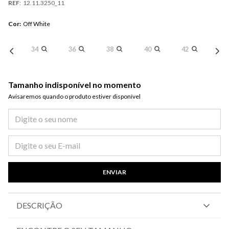
REF
:
12.11.3250_11
Cor
:
Off White
34
36
38
40
42
Tamanho indisponível no momento
Avisaremos quando o produto estiver disponível​
ENVIAR
DESCRIÇÃO