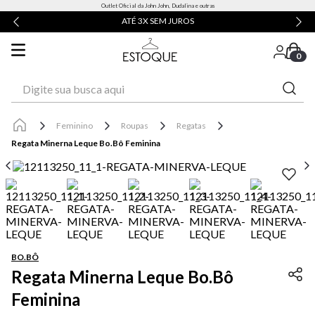
Outlet Oficial da John John, Dudalina e outras
ATÉ 3X SEM JUROS
0
Digite sua busca aqui
Feminino
Roupas
Regatas
Regata Minerna Leque Bo.Bô Feminina
BO.BÔ
Regata Minerna Leque Bo.Bô
Feminina