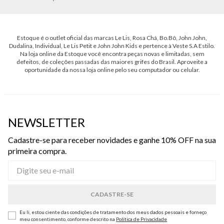
Estoque é o outlet oficial das marcas Le Lis, Rosa Chá, Bo.Bô, John John,
Dudalina, Individual, Le Lis Petit e John John Kids e pertence à Veste S.A Estilo.
Na loja online da Estoque você encontra peças novas e limitadas, sem
defeitos, de coleções passadas das maiores grifes do Brasil. Aproveite a
oportunidade da nossa loja online pelo seu computador ou celular.
NEWSLETTER
Cadastre-se para receber novidades e ganhe 10% OFF na sua
primeira compra.
Eu li, estou ciente das condições de tratamento dos meus dados pessoais e forneço
meu consentimento, conforme descrito na
Política de Privacidade