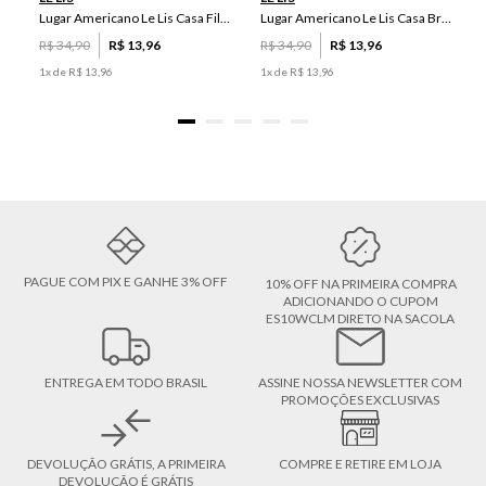
Lugar Americano Le Lis Casa Filipa
Lugar Americano Le Lis Casa Brenda
R$
34
,
90
R$
13
,
96
R$
34
,
90
R$
13
,
96
1
x de
R$
13
,
96
1
x de
R$
13
,
96
PAGUE COM PIX E GANHE 3% OFF
10% OFF NA PRIMEIRA COMPRA
ADICIONANDO O CUPOM
ES10WCLM DIRETO NA SACOLA
ENTREGA EM TODO BRASIL
ASSINE NOSSA NEWSLETTER COM
PROMOÇÕES EXCLUSIVAS
DEVOLUÇÃO GRÁTIS, A PRIMEIRA
COMPRE E RETIRE EM LOJA
DEVOLUÇÃO É GRÁTIS