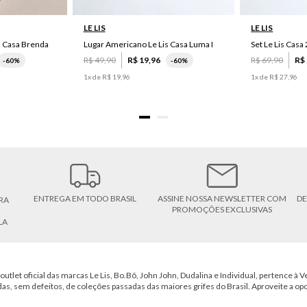
LE LIS
LE LIS
s Casa Brenda
Lugar Americano Le Lis Casa Luma I
R$
49
,
90
R$
19
,
96
R$
69
,
90
R$
-
60%
-
60%
1
x de
R$
19
,
96
1
x de
R$
27
,
96
ENTREGA EM TODO BRASIL
ASSINE NOSSA NEWSLETTER COM
DE
RA
PROMOÇÕES EXCLUSIVAS
LA
outlet oficial das marcas Le Lis, Bo.Bô, John John, Dudalina e Individual, pertence à Ve
das, sem defeitos, de coleções passadas das maiores grifes do Brasil. Aproveite a op