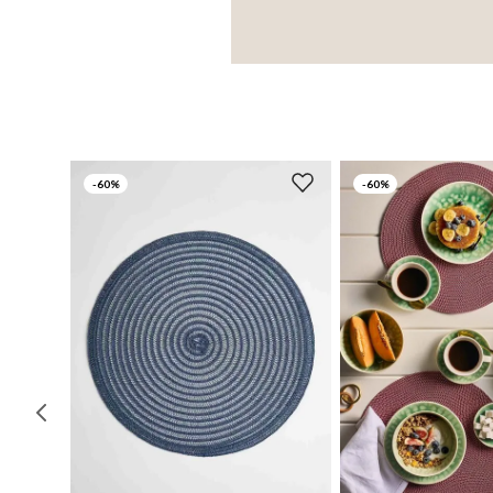
-
60%
-
60%
UN
UN