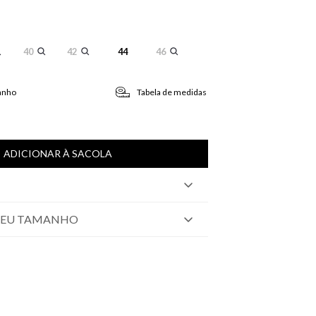
40
42
44
46
anho
Tabela de medidas
ADICIONAR À SACOLA
SEU TAMANHO