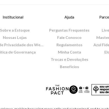
Institucional
Ajuda
Parce
Sobre a Estoque
Perguntas Frequentes
Live
Nossas Lojas
Fale Conosco
Maste
Política de Privacidade dos Websites
Regulamentos
Azul Fid
ítica de Governança
Minha Conta
El
Trocas e Devoluções
Benefícios
perience, making browsing more agile and customized, and to cust