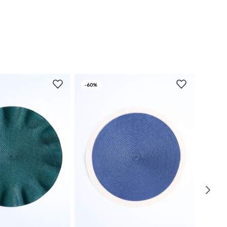
-
60%
UN
UN