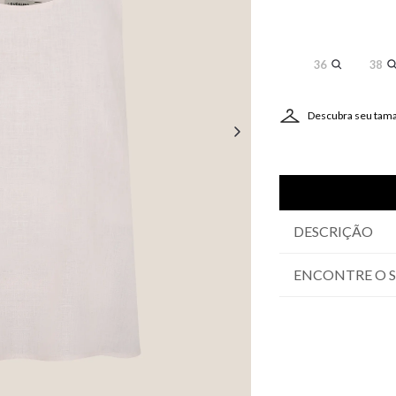
36
38
Descubra seu tam
DESCRIÇÃO
ENCONTRE O 