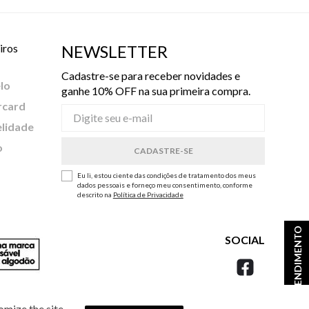
iros
NEWSLETTER
Cadastre-se para receber novidades e
lo
ganhe 10% OFF na sua primeira compra.
rcard
elidade
o
Eu li, estou ciente das condições de tratamento dos meus
dados pessoais e forneço meu consentimento, conforme
descrito na
Política de Privacidade
ATENDIMENTO
SOCIAL
omize the site