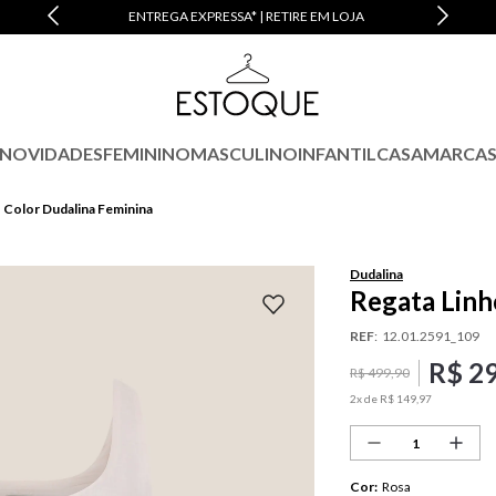
M JUROS
ENTREGA EXPRESSA* | RETIRE EM LOJA
NOVIDADES
FEMININO
MASCULINO
INFANTIL
CASA
MARCA
 Color Dudalina Feminina
Dudalina
Regata Linh
REF
:
12.01.2591_109
R$
2
R$
499
,
90
2
x de
R$
149
,
97
Cor
:
Rosa