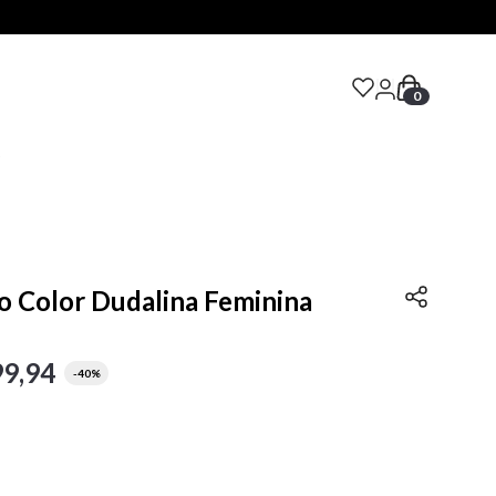
0
S
o Color Dudalina Feminina
99
,
94
-
40%