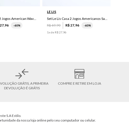
LE LIS
Set Le Lis Casa 2 Jogos American Wave Green
Set Le Lis Casa 2 Jogos Americanos Saruê II
27
,
96
R$
69
,
90
R$
27
,
96
-
60%
-
60%
1
x de
R$
27
,
96
VOLUÇÃO GRÁTIS, A PRIMEIRA
COMPRE E RETIRE EM LOJA
DEVOLUÇÃO É GRÁTIS
ste S.A Estilo.
ortunidade da nossa loja online pelo seu computador ou celular.