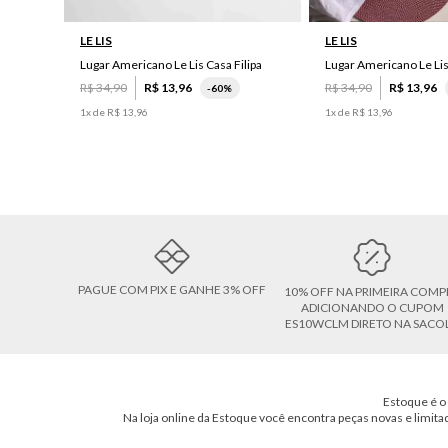
LE LIS
LE LIS
Lugar Americano Le Lis Casa Filipa
Lugar Americano Le Li
R$
34
,
90
R$
13
,
96
R$
34
,
90
R$
13
,
96
-
60%
1
x de
R$
13
,
96
1
x de
R$
13
,
96
PAGUE COM PIX E GANHE 3% OFF
10% OFF NA PRIMEIRA COMP
ADICIONANDO O CUPOM
ES10WCLM DIRETO NA SACO
Estoque é o 
Na loja online da Estoque você encontra peças novas e limita