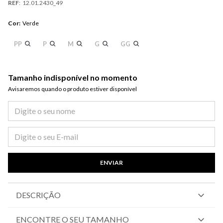
REF
:
12.01.2430_49
Cor
:
Verde
PP
P
M
G
GG
Tamanho indisponível no momento
Avisaremos quando o produto estiver disponível​
ENVIAR
DESCRIÇÃO
ENCONTRE O SEU TAMANHO