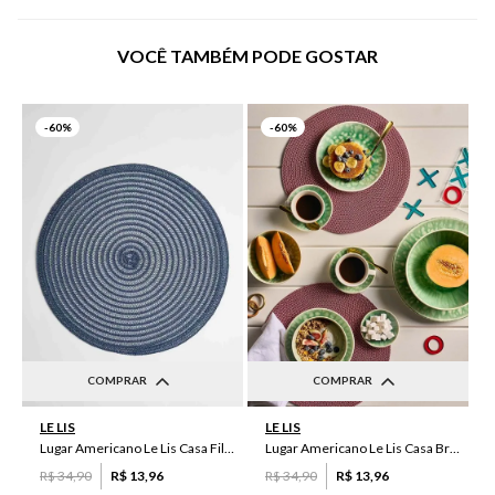
VOCÊ TAMBÉM PODE GOSTAR
-
60%
-
60%
COMPRAR
COMPRAR
UN
UN
LE LIS
LE LIS
Lugar Americano Le Lis Casa Filipa
Lugar Americano Le Lis Casa Brenda
R$
34
,
90
R$
13
,
96
R$
34
,
90
R$
13
,
96