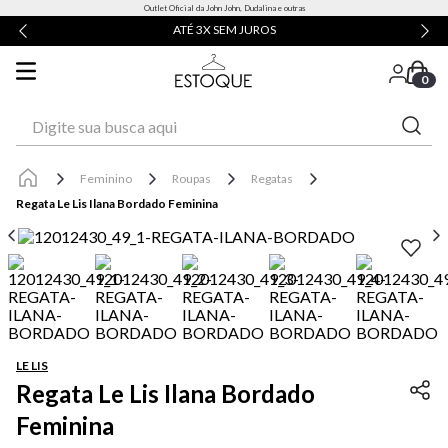
Outlet Oficial da John John, Dudalina e outras
ATÉ 3X SEM JUROS
0
Digite sua busca aqui
Feminino
Roupas
Regatas
Regata Le Lis Ilana Bordado Feminina
LE LIS
Regata Le Lis Ilana Bordado
Feminina