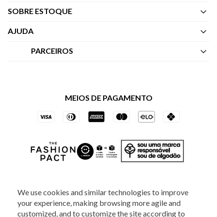
SOBRE ESTOQUE
Quem Somos
AJUDA
Nossas Lojas
Central de Atendimento
PARCEIROS
Política de Privacidade dos Websites
Regulamentos
Livelo
Política de Governança
Minha Conta
Mastercard
Black Friday
MEIOS DE PAGAMENTO
Trocas e Devoluções
Vai de Visa
Azul Fidelidade
SOCIAL
We use cookies and similar technologies to improve
your experience, making browsing more agile and
customized, and to customize the site according to