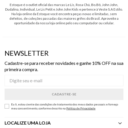
Estoque é o outlet oficial das marcas Le Lis, Rosa Chá, Bo.Bô, John John,
Dudalina, Individual, Le Lis Petit e John John Kids e pertence à Veste S.A Estilo.
Na loja online da Estoque você encontra peças novas e limitadas, sem
defeitos, de coleções passadas das maiores grifes do Brasil. Aproveite a
oportunidade da nossa loja online pelo seu computador ou celular.
NEWSLETTER
Cadastre-se para receber novidades e ganhe 10% OFF na sua
primeira compra.
Eu li, estou ciente das condições de tratamento dos meus dados pessoais e forneço
meu consentimento, conforme descrito na
Política de Privacidade
LOCALIZE UMA LOJA