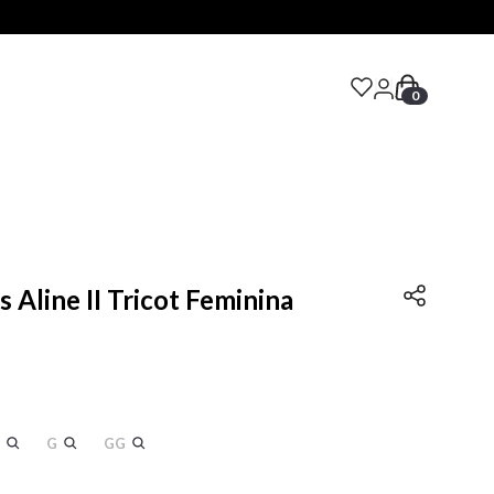
0
S
s Aline II Tricot Feminina
G
GG