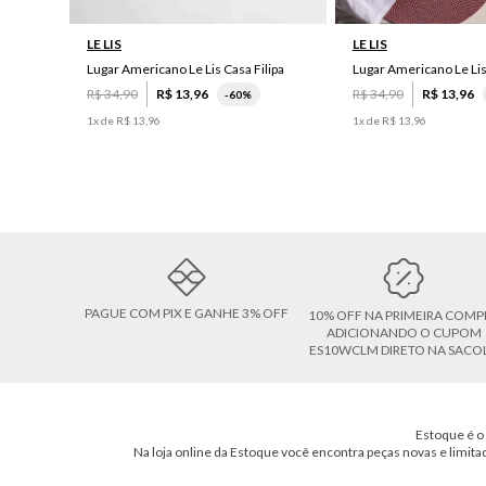
LE LIS
LE LIS
Lugar Americano Le Lis Casa Filipa
Lugar Americano Le Li
R$
34
,
90
R$
13
,
96
R$
34
,
90
R$
13
,
96
-
60%
1
x de
R$
13
,
96
1
x de
R$
13
,
96
PAGUE COM PIX E GANHE 3% OFF
10% OFF NA PRIMEIRA COMP
ADICIONANDO O CUPOM
ES10WCLM DIRETO NA SACO
Estoque é o 
Na loja online da Estoque você encontra peças novas e limita