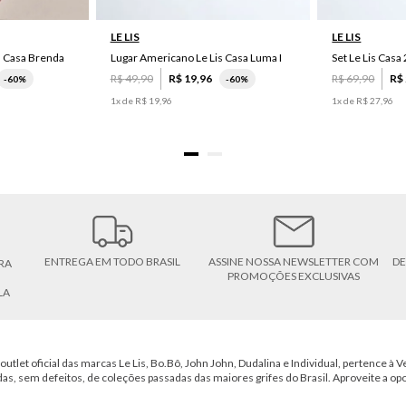
LE LIS
LE LIS
s Casa Brenda
Lugar Americano Le Lis Casa Luma I
R$
49
,
90
R$
19
,
96
R$
69
,
90
R$
-
60%
-
60%
1
x de
R$
19
,
96
1
x de
R$
27
,
96
ENTREGA EM TODO BRASIL
ASSINE NOSSA NEWSLETTER COM
DE
RA
PROMOÇÕES EXCLUSIVAS
LA
outlet oficial das marcas Le Lis, Bo.Bô, John John, Dudalina e Individual, pertence à Ve
das, sem defeitos, de coleções passadas das maiores grifes do Brasil. Aproveite a op