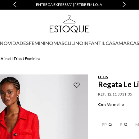
M JUROS
ENTREGA EXPRESSA* | RETIRE EM LOJA
NOVIDADES
FEMININO
MASCULINO
INFANTIL
CASA
MARCA
 Aline II Tricot Feminina
LE LIS
Regata Le Li
REF
:
12.11.3311_35
Cor
:
Vermelho
PP
P
M