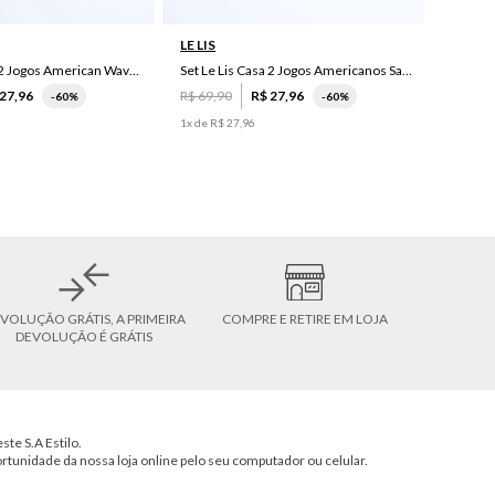
LE LIS
Set Le Lis Casa 2 Jogos American Wave Green
Set Le Lis Casa 2 Jogos Americanos Saruê II
27
,
96
R$
69
,
90
R$
27
,
96
-
60%
-
60%
1
x de
R$
27
,
96
VOLUÇÃO GRÁTIS, A PRIMEIRA
COMPRE E RETIRE EM LOJA
DEVOLUÇÃO É GRÁTIS
ste S.A Estilo.
ortunidade da nossa loja online pelo seu computador ou celular.