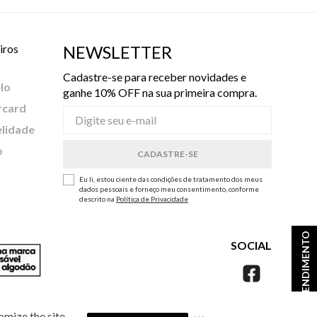
iros
NEWSLETTER
Cadastre-se para receber novidades e
lo
ganhe 10% OFF na sua primeira compra.
rcard
elidade
o
Eu li, estou ciente das condições de tratamento dos meus
dados pessoais e forneço meu consentimento, conforme
descrito na
Política de Privacidade
ATENDIMENTO
SOCIAL
omize the site