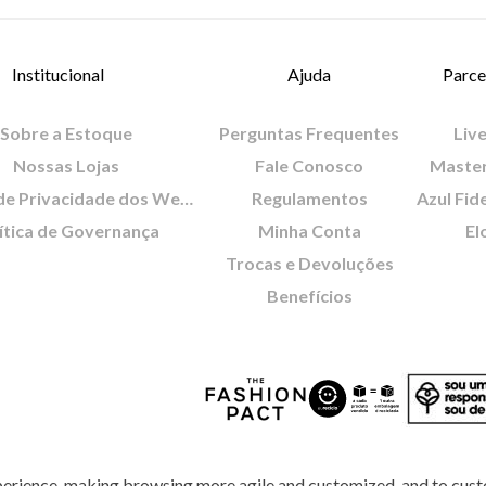
Institucional
Ajuda
Parce
Sobre a Estoque
Perguntas Frequentes
Live
Nossas Lojas
Fale Conosco
Maste
Política de Privacidade dos Websites
Regulamentos
Azul Fid
ítica de Governança
Minha Conta
El
Trocas e Devoluções
Benefícios
perience, making browsing more agile and customized, and to cust