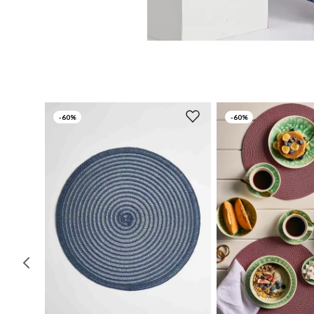
-
60%
-
60%
UN
UN