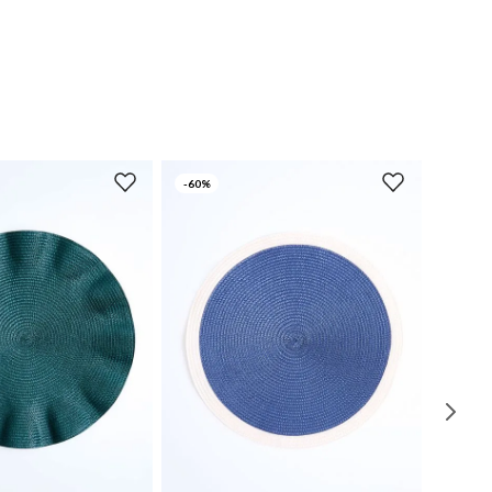
-
60%
UN
UN