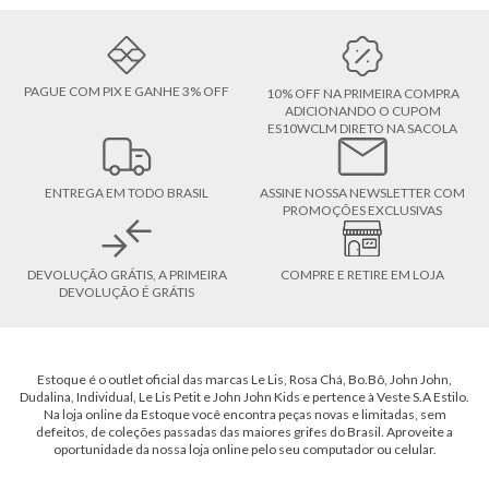
PAGUE COM PIX E GANHE 3% OFF
10% OFF NA PRIMEIRA COMPRA
ADICIONANDO O CUPOM
ES10WCLM DIRETO NA SACOLA
ENTREGA EM TODO BRASIL
ASSINE NOSSA NEWSLETTER COM
PROMOÇÕES EXCLUSIVAS
DEVOLUÇÃO GRÁTIS, A PRIMEIRA
COMPRE E RETIRE EM LOJA
DEVOLUÇÃO É GRÁTIS
Estoque é o outlet oficial das marcas Le Lis, Rosa Chá, Bo.Bô, John John,
Dudalina, Individual, Le Lis Petit e John John Kids e pertence à Veste S.A Estilo.
Na loja online da Estoque você encontra peças novas e limitadas, sem
defeitos, de coleções passadas das maiores grifes do Brasil. Aproveite a
oportunidade da nossa loja online pelo seu computador ou celular.