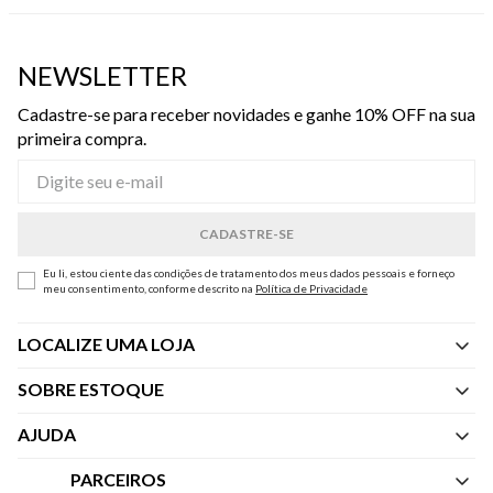
NEWSLETTER
Cadastre-se para receber novidades e ganhe 10% OFF na sua
primeira compra.
Eu li, estou ciente das condições de tratamento dos meus dados pessoais e forneço
meu consentimento, conforme descrito na
Política de Privacidade
LOCALIZE UMA LOJA
SOBRE ESTOQUE
Quem Somos
AJUDA
Nossas Lojas
Central de Atendimento
PARCEIROS