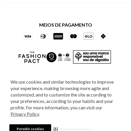
Política de Privacidade dos Websites
Regulamentos
Livelo
Política de Governança
Minha Conta
Mastercard
Black Friday
MEIOS DE PAGAMENTO
Trocas e Devoluções
Vai de Visa
Azul Fidelidade
SOCIAL
We use cookies and similar technologies to improve
your experience, making browsing more agile and
ATENDIMENTO
customized, and to customize the site according to
your preferences, according to your habits and your
profile. For more information, you can visit our
2025 - Veste S.A Estilo. Todos os direitos reservados - A loja Estoque reserva-
Privacy Policy
.
se no direito de corrigir ou alterar informações como: preços, promoções e
disponibilidade de estoque a qualquer momento.
Em caso de dúvidas:
0800
880 5520.
Horário de Atendimento:
das 8h às 20h de segunda a sexta-feira e
Sábados das 8h às 14h, exceto feriados. Veste S.A Estilo. Rua Othão, 405, Vila
Permitir cookies
Advanced preferences