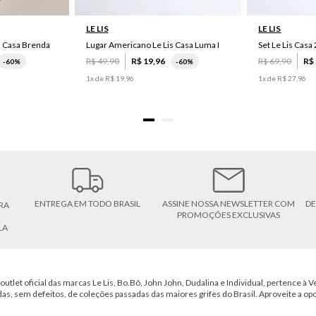
LE LIS
LE LIS
s Casa Brenda
Lugar Americano Le Lis Casa Luma I
R$
49
,
90
R$
19
,
96
R$
69
,
90
R$
-
60%
-
60%
1
x de
R$
19
,
96
1
x de
R$
27
,
96
ENTREGA EM TODO BRASIL
ASSINE NOSSA NEWSLETTER COM
DE
RA
PROMOÇÕES EXCLUSIVAS
LA
outlet oficial das marcas Le Lis, Bo.Bô, John John, Dudalina e Individual, pertence à Ve
das, sem defeitos, de coleções passadas das maiores grifes do Brasil. Aproveite a op