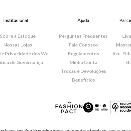
Institucional
Ajuda
Parce
Sobre a Estoque
Perguntas Frequentes
Live
Nossas Lojas
Fale Conosco
Maste
Política de Privacidade dos Websites
Regulamentos
Azul Fid
ítica de Governança
Minha Conta
El
Trocas e Devoluções
Benefícios
perience, making browsing more agile and customized, and to cust