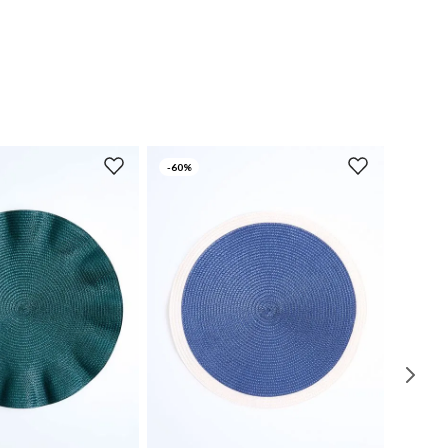
-
60%
UN
UN