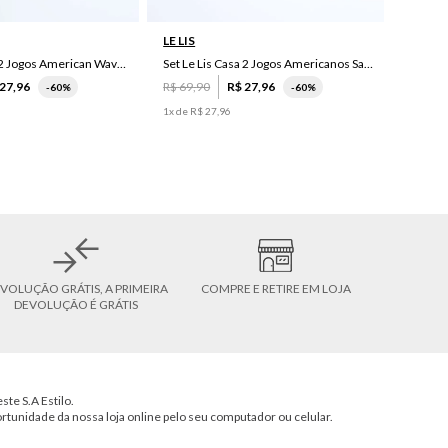
LE LIS
Set Le Lis Casa 2 Jogos American Wave Green
Set Le Lis Casa 2 Jogos Americanos Saruê II
27
,
96
R$
69
,
90
R$
27
,
96
-
60%
-
60%
1
x de
R$
27
,
96
VOLUÇÃO GRÁTIS, A PRIMEIRA
COMPRE E RETIRE EM LOJA
DEVOLUÇÃO É GRÁTIS
ste S.A Estilo.
ortunidade da nossa loja online pelo seu computador ou celular.