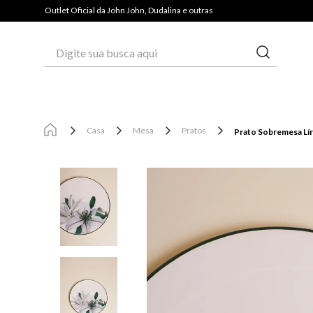
Outlet Oficial da John John, Dudalina e outras
Digite sua busca aqui
Casa
Mesa
Pratos
Prato Sobremesa Lír