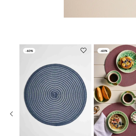
-
60%
-
60%
UN
UN