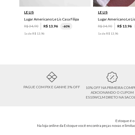
LE LIS
LE LIS
Lugar Americano Le Lis Casa Filipa
Lugar Americano Le Li
R$
34
,
90
R$
13
,
96
R$
34
,
90
R$
13
,
96
-
60%
1
x de
R$
13
,
96
1
x de
R$
13
,
96
PAGUE COM PIX E GANHE 3% OFF
10% OFF NA PRIMEIRA COMP
ADICIONANDO O CUPOM
ES10WCLM DIRETO NA SACO
Estoque é o 
Na loja online da Estoque você encontra peças novas e limita