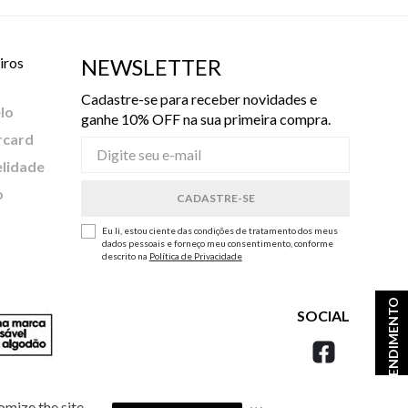
iros
NEWSLETTER
Cadastre-se para receber novidades e
lo
ganhe 10% OFF na sua primeira compra.
rcard
elidade
o
Eu li, estou ciente das condições de tratamento dos meus
dados pessoais e forneço meu consentimento, conforme
descrito na
Política de Privacidade
ATENDIMENTO
SOCIAL
omize the site