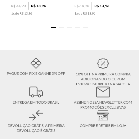
R$
34
,
90
R$
13
,
96
R$
34
,
90
R$
13
,
96
1
x de
R$
13
,
96
1
x de
R$
13
,
96
PAGUE COM PIX E GANHE 3% OFF
10% OFF NA PRIMEIRA COMPRA
ADICIONANDO O CUPOM
ES10WCLM DIRETO NA SACOLA
ENTREGA EM TODO BRASIL
ASSINE NOSSA NEWSLETTER COM
PROMOÇÕES EXCLUSIVAS
DEVOLUÇÃO GRÁTIS, A PRIMEIRA
COMPRE E RETIRE EM LOJA
DEVOLUÇÃO É GRÁTIS