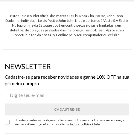
Estoque é o outlet oficial das marcas Le Lis, Rosa Chá, Bo.Bô, John John,
Dudalina, Individual, Le Lis Petit e John John Kids e pertence à Veste S.A Estilo.
Na loja online da Estoque você encontra peças novas e limitadas, sem
defeitos, de coleções passadas das maiores grifes do Brasil. Aproveite a
oportunidade da nossa loja online pelo seu computador ou celular.
NEWSLETTER
Cadastre-se para receber novidades e ganhe 10% OFF na sua
primeira compra.
Eu li, estou ciente das condições de tratamento dos meus dados pessoais e forneço
meu consentimento, conforme descrito na
Política de Privacidade