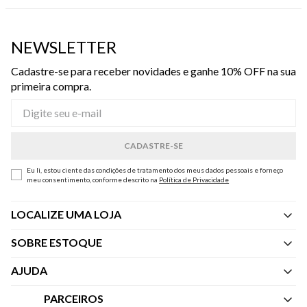
NEWSLETTER
Cadastre-se para receber novidades e ganhe 10% OFF na sua
primeira compra.
Eu li, estou ciente das condições de tratamento dos meus dados pessoais e forneço
meu consentimento, conforme descrito na
Política de Privacidade
LOCALIZE UMA LOJA
SOBRE ESTOQUE
Quem Somos
AJUDA
Nossas Lojas
Central de Atendimento
PARCEIROS