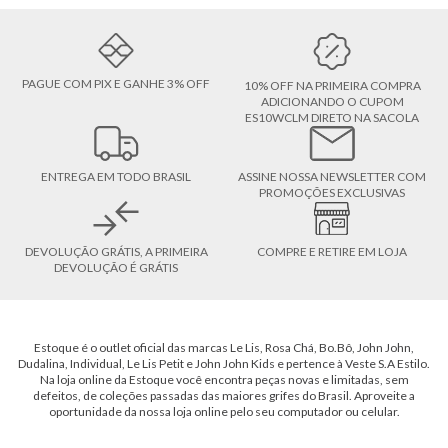
PAGUE COM PIX E GANHE 3% OFF
10% OFF NA PRIMEIRA COMPRA
ADICIONANDO O CUPOM
ES10WCLM DIRETO NA SACOLA
ENTREGA EM TODO BRASIL
ASSINE NOSSA NEWSLETTER COM
PROMOÇÕES EXCLUSIVAS
DEVOLUÇÃO GRÁTIS, A PRIMEIRA
COMPRE E RETIRE EM LOJA
DEVOLUÇÃO É GRÁTIS
Estoque é o outlet oficial das marcas Le Lis, Rosa Chá, Bo.Bô, John John,
Dudalina, Individual, Le Lis Petit e John John Kids e pertence à Veste S.A Estilo.
Na loja online da Estoque você encontra peças novas e limitadas, sem
defeitos, de coleções passadas das maiores grifes do Brasil. Aproveite a
oportunidade da nossa loja online pelo seu computador ou celular.