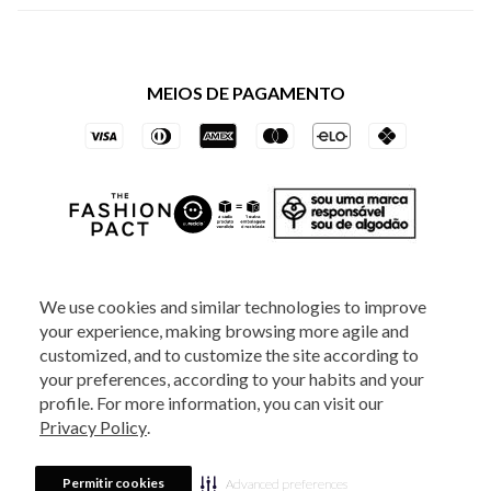
Política de Privacidade dos Websites
Regulamentos
Livelo
Política de Governança
Minha Conta
Mastercard
Black Friday
MEIOS DE PAGAMENTO
Trocas e Devoluções
Vai de Visa
Azul Fidelidade
SOCIAL
We use cookies and similar technologies to improve
your experience, making browsing more agile and
ATENDIMENTO
customized, and to customize the site according to
your preferences, according to your habits and your
profile. For more information, you can visit our
2025 - Veste S.A Estilo. Todos os direitos reservados - A loja Estoque reserva-
Privacy Policy
.
se no direito de corrigir ou alterar informações como: preços, promoções e
disponibilidade de estoque a qualquer momento.
Em caso de dúvidas:
0800
880 5520.
Horário de Atendimento:
das 8h às 20h de segunda a sexta-feira e
Sábados das 8h às 14h, exceto feriados. Veste S.A Estilo. Rua Othão, 405, Vila
Permitir cookies
Advanced preferences