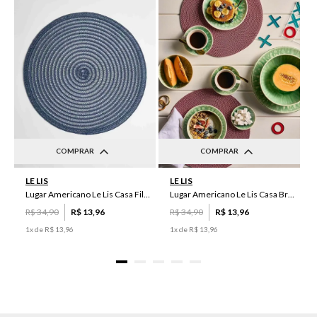
COMPRAR
COMPRAR
UN
UN
LE LIS
LE LIS
Lugar Americano Le Lis Casa Filipa
Lugar Americano Le Lis Casa Brenda
R$
34
,
90
R$
13
,
96
R$
34
,
90
R$
13
,
96
1
x de
R$
13
,
96
1
x de
R$
13
,
96