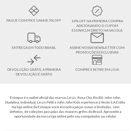
PAGUE COM PIX E GANHE 3% OFF
10% OFF NA PRIMEIRA COMPRA
ADICIONANDO O CUPOM
ES10WCLM DIRETO NA SACOLA
ENTREGA EM TODO BRASIL
ASSINE NOSSA NEWSLETTER COM
PROMOÇÕES EXCLUSIVAS
DEVOLUÇÃO GRÁTIS, A PRIMEIRA
COMPRE E RETIRE EM LOJA
DEVOLUÇÃO É GRÁTIS
Estoque é o outlet oficial das marcas Le Lis, Rosa Chá, Bo.Bô, John John,
Dudalina, Individual, Le Lis Petit e John John Kids e pertence à Veste S.A Estilo.
Na loja online da Estoque você encontra peças novas e limitadas, sem
defeitos, de coleções passadas das maiores grifes do Brasil. Aproveite a
oportunidade da nossa loja online pelo seu computador ou celular.