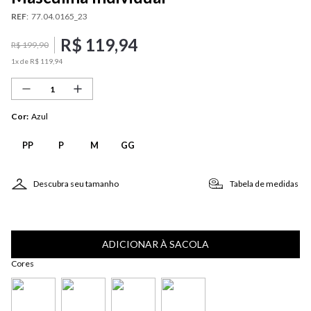
REF
:
77.04.0165_23
R$
119
,
94
R$
199
,
90
1
x de
R$
119
,
94
Cor
:
Azul
PP
P
M
GG
Descubra seu tamanho
Tabela de medidas
ADICIONAR À SACOLA
Cores