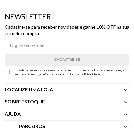
NEWSLETTER
Cadastre-se para receber novidades e ganhe 10% OFF na sua
primeira compra.
Eu li, estou ciente das condições de tratamento dos meus dados pessoais e forneço
meu consentimento, conforme descrito na
Política de Privacidade
LOCALIZE UMA LOJA
SOBRE ESTOQUE
Quem Somos
AJUDA
Nossas Lojas
Central de Atendimento
PARCEIROS
Política de Privacidade dos Websites