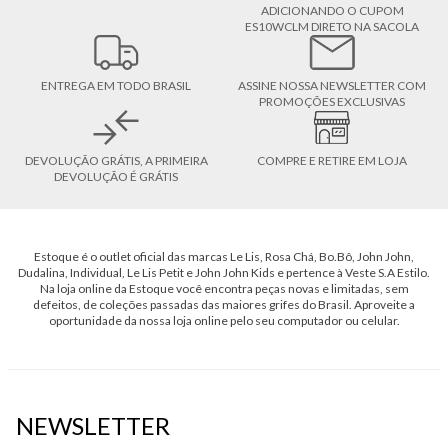
ADICIONANDO O CUPOM
ES10WCLM DIRETO NA SACOLA
ENTREGA EM TODO BRASIL
ASSINE NOSSA NEWSLETTER COM
PROMOÇÕES EXCLUSIVAS
DEVOLUÇÃO GRÁTIS, A PRIMEIRA
COMPRE E RETIRE EM LOJA
DEVOLUÇÃO É GRÁTIS
Estoque é o outlet oficial das marcas Le Lis, Rosa Chá, Bo.Bô, John John,
Dudalina, Individual, Le Lis Petit e John John Kids e pertence à Veste S.A Estilo.
Na loja online da Estoque você encontra peças novas e limitadas, sem
defeitos, de coleções passadas das maiores grifes do Brasil. Aproveite a
oportunidade da nossa loja online pelo seu computador ou celular.
NEWSLETTER