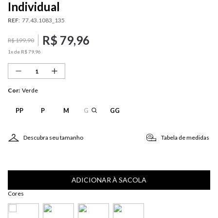
Individual
REF
:
77.43.1083_135
R$
79
,
96
R$
199
,
90
1
x de
R$
79
,
96
Cor
:
Verde
PP
P
M
G
GG
Descubra seu tamanho
Tabela de medidas
ADICIONAR À SACOLA
Cores