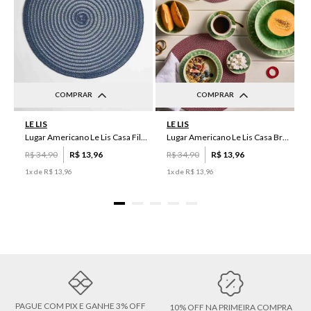
COMPRAR
COMPRAR
UN
UN
LE LIS
LE LIS
Lugar Americano Le Lis Casa Filipa
Lugar Americano Le Lis Casa Brenda
R$
34
,
90
R$
13
,
96
R$
34
,
90
R$
13
,
96
1
x de
R$
13
,
96
1
x de
R$
13
,
96
PAGUE COM PIX E GANHE 3% OFF
10% OFF NA PRIMEIRA COMPRA