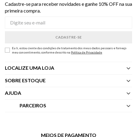
Cadastre-se para receber novidades e ganhe 10% OFF na sua
primeira compra.
Eu li, estou ciente das condições de tratamento dos meus dados pessoais e forneço
meu consentimento, conforme descrito na
Política de Privacidade
LOCALIZE UMA LOJA
SOBRE ESTOQUE
Quem Somos
AJUDA
Nossas Lojas
Central de Atendimento
PARCEIROS
Política de Privacidade dos Websites
Regulamentos
Livelo
Política de Governança
Minha Conta
Mastercard
Black Friday
MEIOS DE PAGAMENTO
Trocas e Devoluções