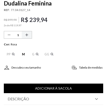
Dudalina Feminina
REF
:
77.04.0127_14
R$
239
,
94
R$
399
,
90
2
x de
R$
119
,
97
Cor
:
Rosa
PP
M
G
GG
Descubra seu tamanho
Tabela de medidas
ADICIONAR À SACOLA
DESCRIÇÃO