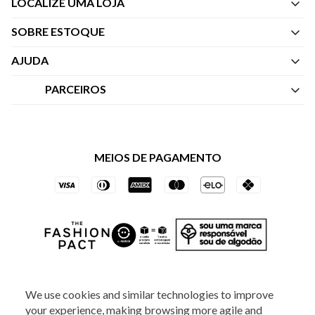
LOCALIZE UMA LOJA
SOBRE ESTOQUE
Quem Somos
AJUDA
Nossas Lojas
Central de Atendimento
PARCEIROS
Política de Privacidade dos Websites
Regulamentos
Livelo
Política de Governança
Minha Conta
Mastercard
Black Friday
MEIOS DE PAGAMENTO
Trocas e Devoluções
Vai de Visa
Azul Fidelidade
SOCIAL
We use cookies and similar technologies to improve
your experience, making browsing more agile and