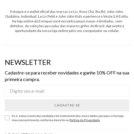
Estoque é o outlet oficial das marcas Le Lis, Rosa Chá, Bo.Bô, John John,
Dudalina, Individual, Le Lis Petit e John John Kids e pertence à Veste S.A Estilo.
Na loja online da Estoque você encontra peças novas e limitadas, sem
defeitos, de coleções passadas das maiores grifes do Brasil. Aproveite a
oportunidade da nossa loja online pelo seu computador ou celular.
NEWSLETTER
Cadastre-se para receber novidades e ganhe 10% OFF na sua
primeira compra.
Eu li, estou ciente das condições de tratamento dos meus dados pessoais e forneço
meu consentimento, conforme descrito na
Política de Privacidade