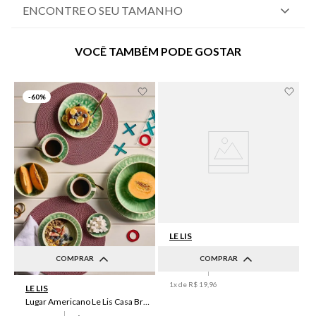
ENCONTRE O SEU TAMANHO
VOCÊ TAMBÉM PODE GOSTAR
-
60%
LE LIS
Lugar Americano Le Lis Casa Luma I
COMPRAR
COMPRAR
R$
49
,
90
R$
19
,
96
UN
UN
1
x de
R$
19
,
96
LE LIS
Lugar Americano Le Lis Casa Brenda