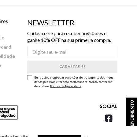
iros
NEWSLETTER
Cadastre-se para receber novidades e
lo
ganhe 10% OFF na sua primeira compra.
rcard
elidade
o
Eu li, estou ciente das condições de tratamento dos meus
dados pessoais e forneço meu consentimento, conforme
descrito na
Política de Privacidade
ATENDIMENTO
SOCIAL
omize the site