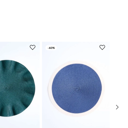
-
60%
UN
UN