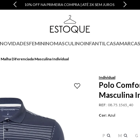
10% OFF NA PRIMEIRA COMPRA | ATÉ 3X SEM JUROS
NOVIDADES
FEMININO
MASCULINO
INFANTIL
CASA
MARCA
Malha Diferenciada Masculina Individual
Individual
Polo Comfor
Masculina I
REF
:
08.75.1565_40
Cor
:
Azul
P
M
G