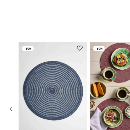
-
60%
-
60%
UN
UN