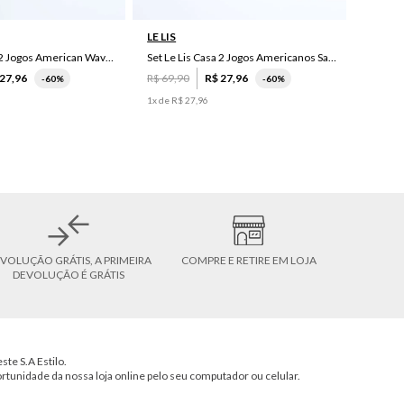
LE LIS
Set Le Lis Casa 2 Jogos American Wave Green
Set Le Lis Casa 2 Jogos Americanos Saruê II
27
,
96
R$
69
,
90
R$
27
,
96
-
60%
-
60%
1
x de
R$
27
,
96
VOLUÇÃO GRÁTIS, A PRIMEIRA
COMPRE E RETIRE EM LOJA
DEVOLUÇÃO É GRÁTIS
ste S.A Estilo.
ortunidade da nossa loja online pelo seu computador ou celular.