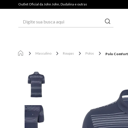
PAGUE COM PIX E GANHE 3% OFF*
Outlet Oficial da John John, Dudalina e outras
Digite sua busca aqui
Masculino
Roupas
Polos
Polo Comfort 