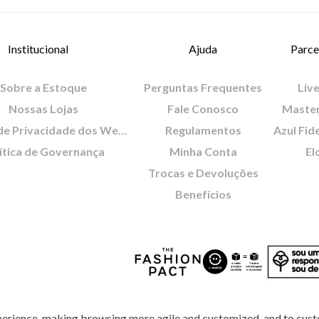
Institucional
Ajuda
Parce
Sobre a Estoque
Perguntas Frequentes
Live
Nossas Lojas
Fale Conosco
Maste
Política de Privacidade dos Websites
Regulamentos
Azul Fid
ítica de Governança
Minha Conta
El
Trocas e Devoluções
Benefícios
perience, making browsing more agile and customized, and to cust