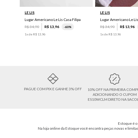
LE LIS
LE LIS
Lugar Americano Le Lis Casa Filipa
Lugar Americano Le Li
R$
34
,
90
R$
13
,
96
R$
34
,
90
R$
13
,
96
-
60%
1
x de
R$
13
,
96
1
x de
R$
13
,
96
PAGUE COM PIX E GANHE 3% OFF
10% OFF NA PRIMEIRA COMP
ADICIONANDO O CUPOM
ES10WCLM DIRETO NA SACO
Estoque é o 
Na loja online da Estoque você encontra peças novas e limita