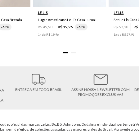
LE LIS
LE LIS
s Casa Brenda
Lugar Americano Le Lis Casa Luma I
R$
49
,
90
R$
19
,
96
R$
69
,
90
R$
-
60%
-
60%
1
x de
R$
19
,
96
1
x de
R$
27
,
96
ENTREGA EM TODO BRASIL
ASSINE NOSSA NEWSLETTER COM
DE
RA
PROMOÇÕES EXCLUSIVAS
LA
outlet oficial das marcas Le Lis, Bo.Bô, John John, Dudalina e Individual, pertence à Ve
das, sem defeitos, de coleções passadas das maiores grifes do Brasil. Aproveite a op