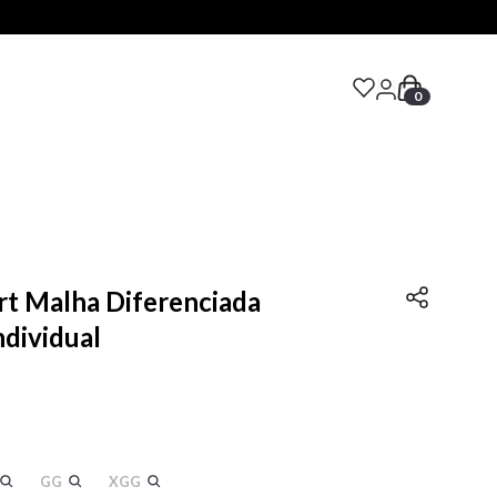
0
S
t Malha Diferenciada
ndividual
GG
XGG