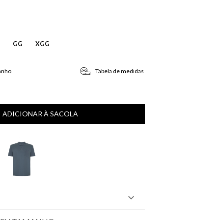
GG
XGG
anho
Tabela de medidas
ADICIONAR À SACOLA