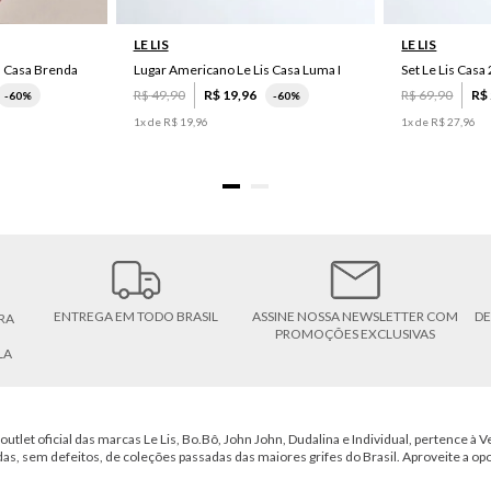
LE LIS
LE LIS
s Casa Brenda
Lugar Americano Le Lis Casa Luma I
R$
49
,
90
R$
19
,
96
R$
69
,
90
R$
-
60%
-
60%
1
x de
R$
19
,
96
1
x de
R$
27
,
96
ENTREGA EM TODO BRASIL
ASSINE NOSSA NEWSLETTER COM
DE
RA
PROMOÇÕES EXCLUSIVAS
LA
outlet oficial das marcas Le Lis, Bo.Bô, John John, Dudalina e Individual, pertence à Ve
das, sem defeitos, de coleções passadas das maiores grifes do Brasil. Aproveite a op