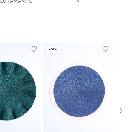
SEU TAMANHO
-
60%
UN
UN