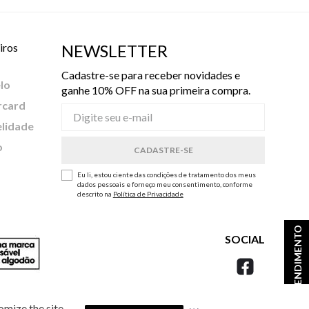
iros
NEWSLETTER
Cadastre-se para receber novidades e
lo
ganhe 10% OFF na sua primeira compra.
rcard
elidade
o
Eu li, estou ciente das condições de tratamento dos meus
dados pessoais e forneço meu consentimento, conforme
descrito na
Política de Privacidade
ATENDIMENTO
SOCIAL
omize the site