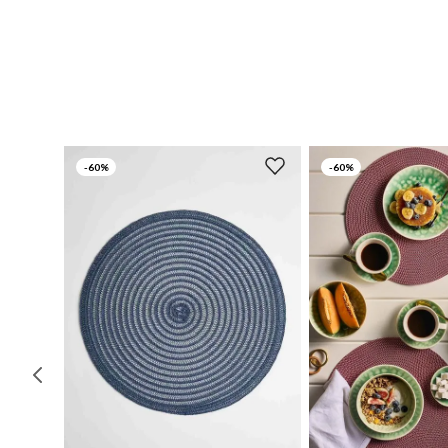
-
60%
-
60%
UN
UN