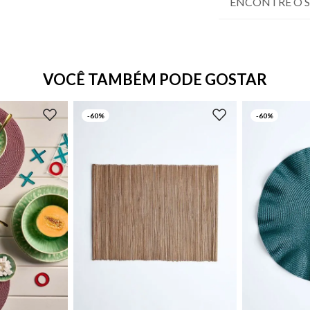
ENCONTRE O 
VOCÊ TAMBÉM PODE GOSTAR
-
60%
-
60%
UN