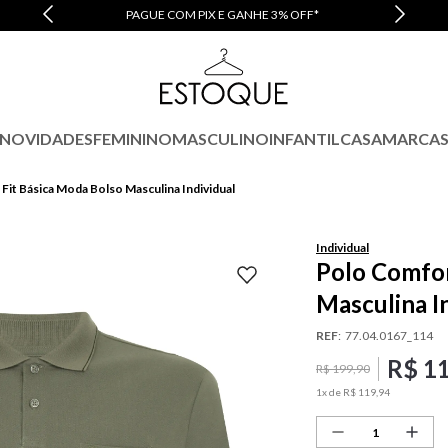
PAGUE COM PIX E GANHE 3% OFF*
NOVIDADES
FEMININO
MASCULINO
INFANTIL
CASA
MARCA
Fit Básica Moda Bolso Masculina Individual
Individual
Polo Comfor
Masculina I
REF
:
77.04.0167_114
R$
1
R$
199
,
90
1
x de
R$
119
,
94