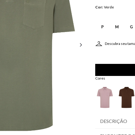
Cor
:
Verde
P
M
G
Descubra seu tam
Cores
DESCRIÇÃO