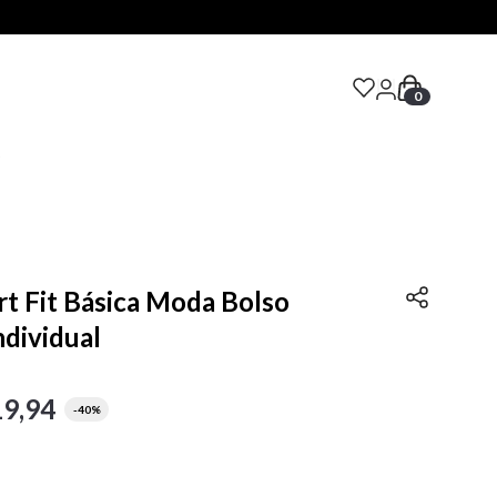
0
S
t Fit Básica Moda Bolso
ndividual
19
,
94
-
40%