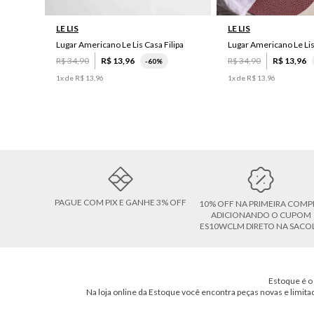
LE LIS
LE LIS
Lugar Americano Le Lis Casa Filipa
Lugar Americano Le Li
R$
34
,
90
R$
13
,
96
R$
34
,
90
R$
13
,
96
-
60%
1
x de
R$
13
,
96
1
x de
R$
13
,
96
PAGUE COM PIX E GANHE 3% OFF
10% OFF NA PRIMEIRA COMP
ADICIONANDO O CUPOM
ES10WCLM DIRETO NA SACO
Estoque é o 
Na loja online da Estoque você encontra peças novas e limita