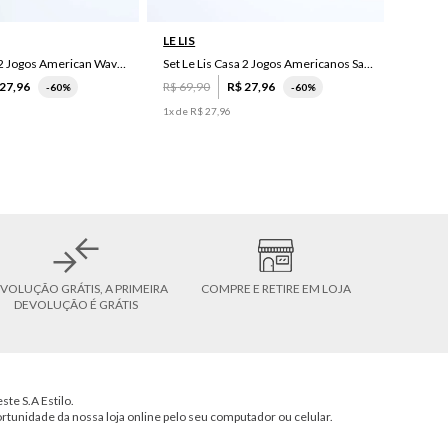
LE LIS
Set Le Lis Casa 2 Jogos American Wave Green
Set Le Lis Casa 2 Jogos Americanos Saruê II
27
,
96
R$
69
,
90
R$
27
,
96
-
60%
-
60%
1
x de
R$
27
,
96
VOLUÇÃO GRÁTIS, A PRIMEIRA
COMPRE E RETIRE EM LOJA
DEVOLUÇÃO É GRÁTIS
ste S.A Estilo.
ortunidade da nossa loja online pelo seu computador ou celular.