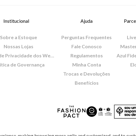
Institucional
Ajuda
Parce
Sobre a Estoque
Perguntas Frequentes
Live
Nossas Lojas
Fale Conosco
Maste
Política de Privacidade dos Websites
Regulamentos
Azul Fid
ítica de Governança
Minha Conta
El
Trocas e Devoluções
Benefícios
perience, making browsing more agile and customized, and to cust