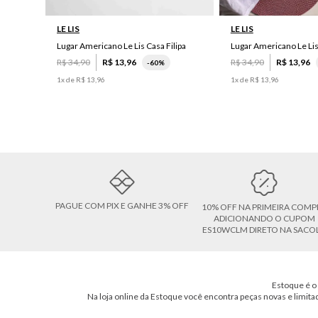
LE LIS
LE LIS
Lugar Americano Le Lis Casa Filipa
Lugar Americano Le Li
R$
34
,
90
R$
13
,
96
R$
34
,
90
R$
13
,
96
-
60%
1
x de
R$
13
,
96
1
x de
R$
13
,
96
PAGUE COM PIX E GANHE 3% OFF
10% OFF NA PRIMEIRA COMP
ADICIONANDO O CUPOM
ES10WCLM DIRETO NA SACO
Estoque é o 
Na loja online da Estoque você encontra peças novas e limita