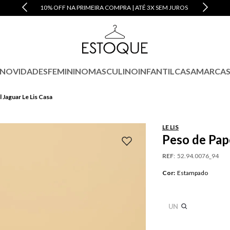
10% OFF NA PRIMEIRA COMPRA | ATÉ 3X SEM JUROS
NOVIDADES
FEMININO
MASCULINO
INFANTIL
CASA
MARCA
 Jaguar Le Lis Casa
LE LIS
Peso de Pape
REF
:
52.94.0076_94
Cor
:
Estampado
UN