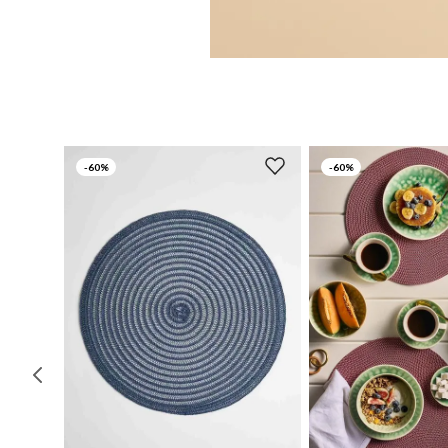
-
60%
-
60%
UN
UN