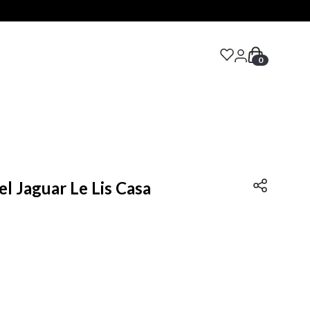
0
S
l Jaguar Le Lis Casa