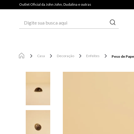
PAGUE COM PIX E GANHE 3% OFF*
Outlet Oficial da John John, Dudalina e outras
Digite sua busca aqui
Casa
Decoração
Enfeites
Peso de Papel