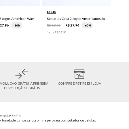
LE LIS
Set Le Lis Casa 2 Jogos American Wave Green
Set Le Lis Casa 2 Jogos Americanos Saruê II
27
,
96
R$
69
,
90
R$
27
,
96
-
60%
-
60%
1
x de
R$
27
,
96
VOLUÇÃO GRÁTIS, A PRIMEIRA
COMPRE E RETIRE EM LOJA
DEVOLUÇÃO É GRÁTIS
ste S.A Estilo.
ortunidade da nossa loja online pelo seu computador ou celular.