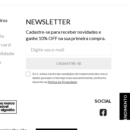
iros
NEWSLETTER
Cadastre-se para receber novidades e
lo
ganhe 10% OFF na sua primeira compra.
rcard
elidade
o
Eu li, estou ciente das condições de tratamento dos meus
dados pessoais e forneço meu consentimento, conforme
descrito na
Política de Privacidade
ATENDIMENTO
SOCIAL
omize the site