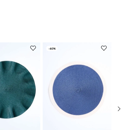
-
60%
UN
UN