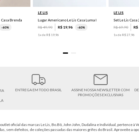
LE LIS
LE LIS
s Casa Brenda
Lugar Americano Le Lis Casa Luma I
R$
49
,
90
R$
19
,
96
R$
69
,
90
R$
-
60%
-
60%
1
x de
R$
19
,
96
1
x de
R$
27
,
96
ENTREGA EM TODO BRASIL
ASSINE NOSSA NEWSLETTER COM
DE
RA
PROMOÇÕES EXCLUSIVAS
LA
outlet oficial das marcas Le Lis, Bo.Bô, John John, Dudalina e Individual, pertence à Ve
das, sem defeitos, de coleções passadas das maiores grifes do Brasil. Aproveite a op