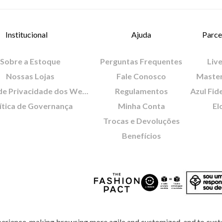
Institucional
Ajuda
Parce
Sobre a Estoque
Perguntas Frequentes
Live
Nossas Lojas
Fale Conosco
Maste
Política de Privacidade dos Websites
Regulamentos
Azul Fid
ítica de Governança
Minha Conta
El
Trocas e Devoluções
Benefícios
perience, making browsing more agile and customized, and to cust