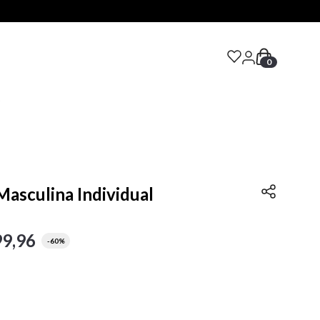
0
S
Masculina Individual
99
,
96
-
60%