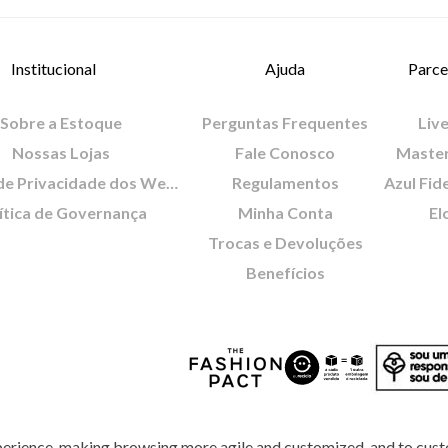
Institucional
Ajuda
Parce
Sobre a Estoque
Perguntas Frequentes
Live
Nossas Lojas
Fale Conosco
Maste
Política de Privacidade dos Websites
Regulamentos
Azul Fid
ítica de Governança
Minha Conta
El
Trocas e Devoluções
Benefícios
perience, making browsing more agile and customized, and to cust