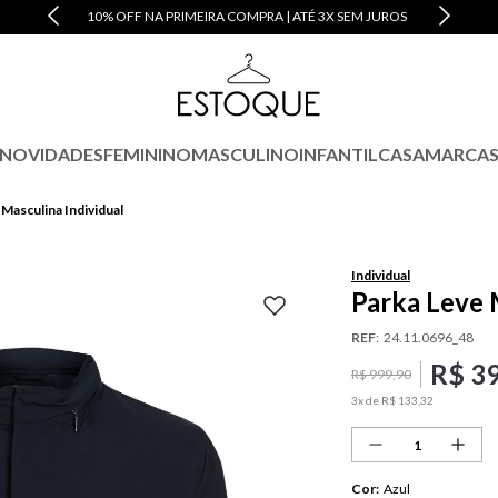
10% OFF NA PRIMEIRA COMPRA | ATÉ 3X SEM JUROS
NOVIDADES
FEMININO
MASCULINO
INFANTIL
CASA
MARCA
 Masculina Individual
Individual
Parka Leve 
REF
:
24.11.0696_48
R$
3
R$
999
,
90
3
x de
R$
133
,
32
Cor
:
Azul