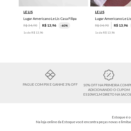
LE LIS
LE LIS
Lugar Americano Le Lis Casa Filipa
Lugar Americano Le Li
R$
34
,
90
R$
13
,
96
R$
34
,
90
R$
13
,
96
-
60%
1
x de
R$
13
,
96
1
x de
R$
13
,
96
PAGUE COM PIX E GANHE 3% OFF
10% OFF NA PRIMEIRA COMP
ADICIONANDO O CUPOM
ES10WCLM DIRETO NA SACO
Estoque é o 
Na loja online da Estoque você encontra peças novas e limita