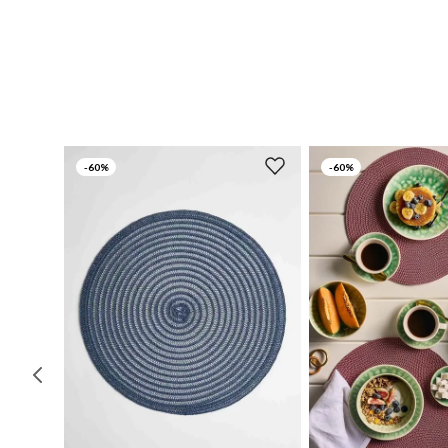
-
60%
-
60%
UN
UN