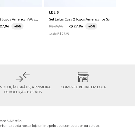
LE LIS
Set Le Lis Casa 2 Jogos American Wave Green
Set Le Lis Casa 2 Jogos Americanos Saruê II
27
,
96
R$
69
,
90
R$
27
,
96
-
60%
-
60%
1
x de
R$
27
,
96
VOLUÇÃO GRÁTIS, A PRIMEIRA
COMPRE E RETIRE EM LOJA
DEVOLUÇÃO É GRÁTIS
ste S.A Estilo.
ortunidade da nossa loja online pelo seu computador ou celular.