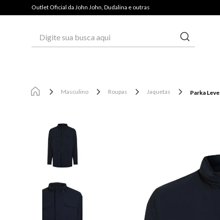
PAGUE COM PIX E GANHE 3% OFF*
Outlet Oficial da John John, Dudalina e outras
Digite sua busca aqui
Masculino
Roupas
Jaquetas
Parka Leve