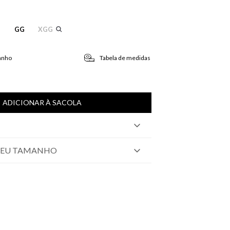
GG
XGG
anho
Tabela de medidas
ADICIONAR À SACOLA
SEU TAMANHO