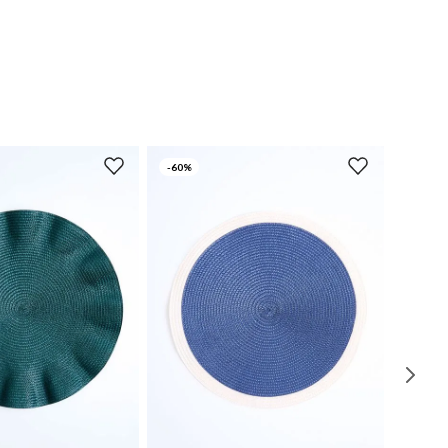
-
60%
UN
UN