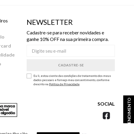
iros
NEWSLETTER
Cadastre-se para receber novidades e
lo
ganhe 10% OFF na sua primeira compra.
rcard
elidade
o
Eu li, estou ciente das condições de tratamento dos meus
dados pessoais e forneço meu consentimento, conforme
descrito na
Política de Privacidade
ATENDIMENTO
SOCIAL
omize the site