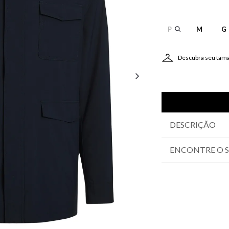
P
M
G
Descubra seu tam
DESCRIÇÃO
ENCONTRE O 