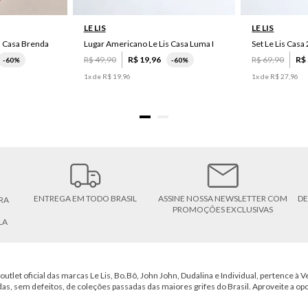
LE LIS
LE LIS
s Casa Brenda
Lugar Americano Le Lis Casa Luma I
R$
49
,
90
R$
19
,
96
R$
69
,
90
R$
-
60%
-
60%
1
x de
R$
19
,
96
1
x de
R$
27
,
96
ENTREGA EM TODO BRASIL
ASSINE NOSSA NEWSLETTER COM
DE
RA
PROMOÇÕES EXCLUSIVAS
LA
outlet oficial das marcas Le Lis, Bo.Bô, John John, Dudalina e Individual, pertence à Ve
das, sem defeitos, de coleções passadas das maiores grifes do Brasil. Aproveite a op