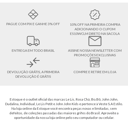
PAGUE COM PIX E GANHE 3% OFF
10% OFF NA PRIMEIRA COMPRA
ADICIONANDO O CUPOM
ES10WCLM DIRETO NA SACOLA
ENTREGA EM TODO BRASIL
ASSINE NOSSA NEWSLETTER COM
PROMOÇÕES EXCLUSIVAS
DEVOLUÇÃO GRÁTIS, A PRIMEIRA
COMPRE E RETIRE EM LOJA
DEVOLUÇÃO É GRÁTIS
Estoque é o outlet oficial das marcas Le Lis, Rosa Chá, Bo.Bô, John John,
Dudalina, Individual, Le Lis Petit e John John Kids e pertence à Veste S.A Estilo.
Na loja online da Estoque você encontra peças novas e limitadas, sem
defeitos, de coleções passadas das maiores grifes do Brasil. Aproveite a
oportunidade da nossa loja online pelo seu computador ou celular.