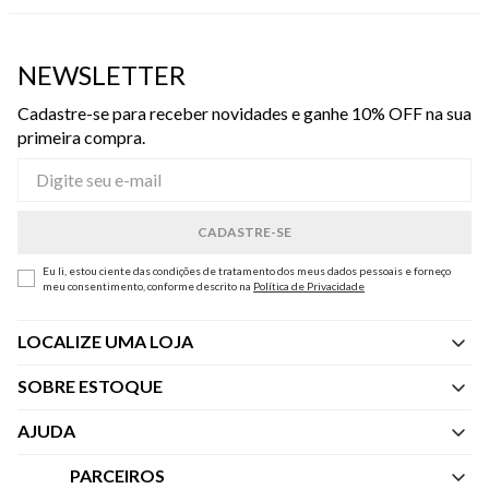
NEWSLETTER
Cadastre-se para receber novidades e ganhe 10% OFF na sua
primeira compra.
Eu li, estou ciente das condições de tratamento dos meus dados pessoais e forneço
meu consentimento, conforme descrito na
Política de Privacidade
LOCALIZE UMA LOJA
SOBRE ESTOQUE
Quem Somos
AJUDA
Nossas Lojas
Central de Atendimento
PARCEIROS