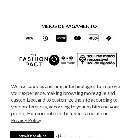
Política de Privacidade dos Websites
Regulamentos
Livelo
Política de Governança
Minha Conta
Mastercard
Black Friday
MEIOS DE PAGAMENTO
Trocas e Devoluções
Vai de Visa
Azul Fidelidade
SOCIAL
We use cookies and similar technologies to improve
your experience, making browsing more agile and
ATENDIMENTO
customized, and to customize the site according to
your preferences, according to your habits and your
profile. For more information, you can visit our
2025 - Veste S.A Estilo. Todos os direitos reservados - A loja Estoque reserva-
Privacy Policy
.
se no direito de corrigir ou alterar informações como: preços, promoções e
disponibilidade de estoque a qualquer momento.
Em caso de dúvidas:
0800
880 5520.
Horário de Atendimento:
das 8h às 20h de segunda a sexta-feira e
Sábados das 8h às 14h, exceto feriados. Veste S.A Estilo. Rua Othão, 405, Vila
Permitir cookies
Advanced preferences