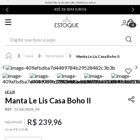
Outlet Oficial da John John, Dudalina e outras
ATÉ 3X SEM JUROS
0
Digite sua busca aqui
Casa
Decoração
Manta Le Lis Casa Boho II
LE LIS
Manta Le Lis Casa Boho II
REF
:
52.86.0028_94
R$
239
,
96
R$
599
,
90
2
x de
R$
119
,
98