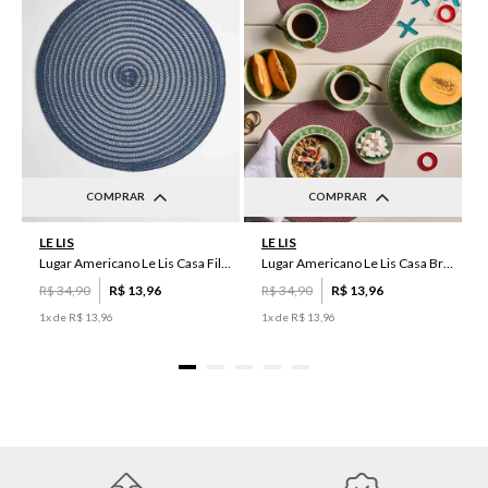
COMPRAR
COMPRAR
UN
UN
LE LIS
LE LIS
Lugar Americano Le Lis Casa Filipa
Lugar Americano Le Lis Casa Brenda
R$
34
,
90
R$
13
,
96
R$
34
,
90
R$
13
,
96
1
x de
R$
13
,
96
1
x de
R$
13
,
96