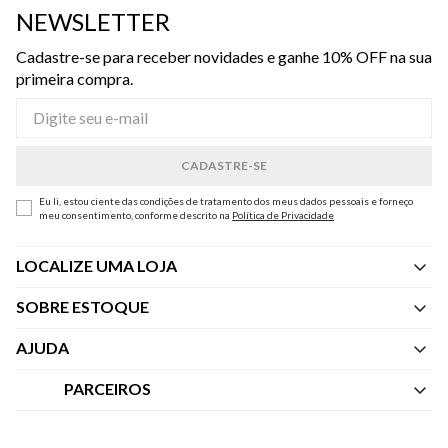
NEWSLETTER
Cadastre-se para receber novidades e ganhe 10% OFF na sua
primeira compra.
Eu li, estou ciente das condições de tratamento dos meus dados pessoais e forneço
meu consentimento, conforme descrito na
Política de Privacidade
LOCALIZE UMA LOJA
SOBRE ESTOQUE
Quem Somos
AJUDA
Nossas Lojas
Central de Atendimento
PARCEIROS
Política de Privacidade dos Websites
Regulamentos
Livelo
Política de Governança