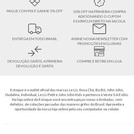
PAGUE COM PIX E GANHE 3% OFF
10% OFF NA PRIMEIRA COMPRA
ADICIONANDO O CUPOM
ES10WCLM DIRETO NA SACOLA
ENTREGA EM TODO BRASIL
ASSINE NOSSA NEWSLETTER COM
PROMOÇÕES EXCLUSIVAS
DEVOLUÇÃO GRÁTIS, A PRIMEIRA
COMPRE E RETIRE EM LOJA
DEVOLUÇÃO É GRÁTIS
Estoque é o outlet oficial das marcas Le Lis, Rosa Chá, Bo.Bô, John John,
Dudalina, Individual, Le Lis Petit e John John Kids e pertence à Veste S.A Estilo.
Na loja online da Estoque você encontra peças novas e limitadas, sem
defeitos, de coleções passadas das maiores grifes do Brasil. Aproveite a
oportunidade da nossa loja online pelo seu computador ou celular.