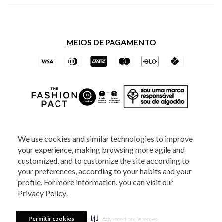
Política de Privacidade dos Websites
Regulamentos
Livelo
Política de Governança
Minha Conta
Mastercard
Black Friday
MEIOS DE PAGAMENTO
Trocas e Devoluções
Vai de Visa
Azul Fidelidade
SOCIAL
We use cookies and similar technologies to improve
your experience, making browsing more agile and
ATENDIMENTO
customized, and to customize the site according to
your preferences, according to your habits and your
profile. For more information, you can visit our
2025 - Veste S.A Estilo. Todos os direitos reservados - A loja Estoque reserva-
Privacy Policy
.
se no direito de corrigir ou alterar informações como: preços, promoções e
disponibilidade de estoque a qualquer momento.
Em caso de dúvidas:
0800
880 5520.
Horário de Atendimento:
das 8h às 20h de segunda a sexta-feira e
Sábados das 8h às 14h, exceto feriados. Veste S.A Estilo. Rua Othão, 405, Vila
Permitir cookies
Advanced preferences