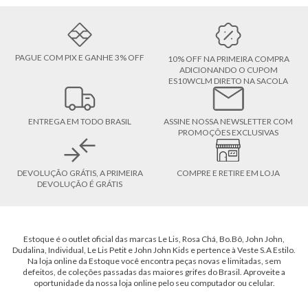
PAGUE COM PIX E GANHE 3% OFF
10% OFF NA PRIMEIRA COMPRA
ADICIONANDO O CUPOM
ES10WCLM DIRETO NA SACOLA
ENTREGA EM TODO BRASIL
ASSINE NOSSA NEWSLETTER COM
PROMOÇÕES EXCLUSIVAS
DEVOLUÇÃO GRÁTIS, A PRIMEIRA
COMPRE E RETIRE EM LOJA
DEVOLUÇÃO É GRÁTIS
Estoque é o outlet oficial das marcas Le Lis, Rosa Chá, Bo.Bô, John John,
Dudalina, Individual, Le Lis Petit e John John Kids e pertence à Veste S.A Estilo.
Na loja online da Estoque você encontra peças novas e limitadas, sem
defeitos, de coleções passadas das maiores grifes do Brasil. Aproveite a
oportunidade da nossa loja online pelo seu computador ou celular.