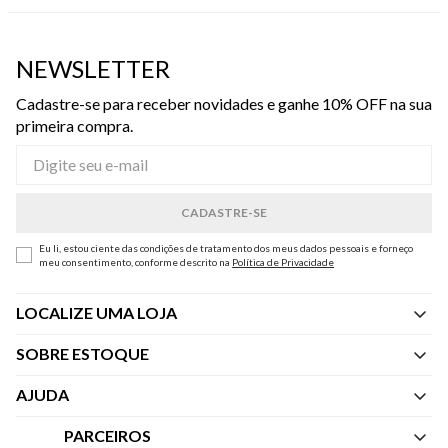
NEWSLETTER
Cadastre-se para receber novidades e ganhe 10% OFF na sua
primeira compra.
Eu li, estou ciente das condições de tratamento dos meus dados pessoais e forneço
meu consentimento, conforme descrito na
Política de Privacidade
LOCALIZE UMA LOJA
SOBRE ESTOQUE
Quem Somos
AJUDA
Nossas Lojas
Central de Atendimento
PARCEIROS