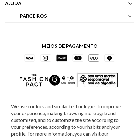
Quem Somos
AJUDA
Nossas Lojas
Central de Atendimento
PARCEIROS
Política de Privacidade dos Websites
Regulamentos
Livelo
Política de Governança
Minha Conta
Mastercard
Black Friday
MEIOS DE PAGAMENTO
Trocas e Devoluções
Vai de Visa
Azul Fidelidade
SOCIAL
We use cookies and similar technologies to improve
your experience, making browsing more agile and
ATENDIMENTO
customized, and to customize the site according to
your preferences, according to your habits and your
profile. For more information, you can visit our
2025 - Veste S.A Estilo. Todos os direitos reservados - A loja Estoque reserva-