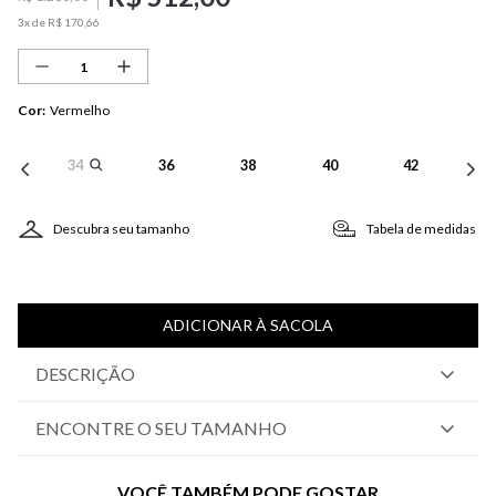
3
x de
R$
170
,
66
Cor
:
Vermelho
34
36
38
40
42
Descubra seu tamanho
Tabela de medidas
ADICIONAR À SACOLA
DESCRIÇÃO
ENCONTRE O SEU TAMANHO
VOCÊ TAMBÉM PODE GOSTAR