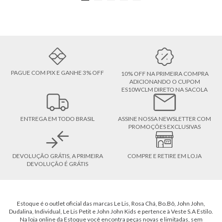
PAGUE COM PIX E GANHE 3% OFF
10% OFF NA PRIMEIRA COMPRA
ADICIONANDO O CUPOM
ES10WCLM DIRETO NA SACOLA
ENTREGA EM TODO BRASIL
ASSINE NOSSA NEWSLETTER COM
PROMOÇÕES EXCLUSIVAS
DEVOLUÇÃO GRÁTIS, A PRIMEIRA
COMPRE E RETIRE EM LOJA
DEVOLUÇÃO É GRÁTIS
Estoque é o outlet oficial das marcas Le Lis, Rosa Chá, Bo.Bô, John John,
Dudalina, Individual, Le Lis Petit e John John Kids e pertence à Veste S.A Estilo.
Na loja online da Estoque você encontra peças novas e limitadas, sem