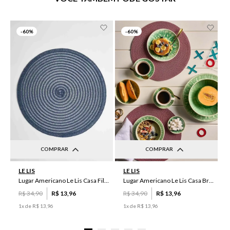
-
60%
-
60%
COMPRAR
COMPRAR
UN
UN
LE LIS
LE LIS
Lugar Americano Le Lis Casa Filipa
Lugar Americano Le Lis Casa Brenda
R$
34
,
90
R$
13
,
96
R$
34
,
90
R$
13
,
96
1
x de
R$
13
,
96
1
x de
R$
13
,
96