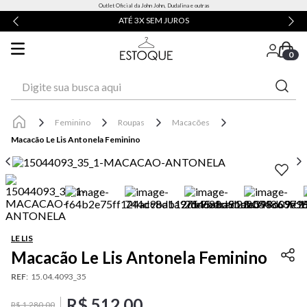
Outlet Oficial da John John, Dudalina e outras
ATÉ 3X SEM JUROS
0
Digite sua busca aqui
Feminino
Roupas
Macacões
Macacão Le Lis Antonela Feminino
LE LIS
Macacão Le Lis Antonela Feminino
REF
:
15.04.4093_35
R$
512
,
00
R$
1
.
280
,
00