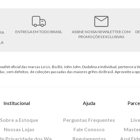
ENTREGA EM TODO BRASIL
ASSINE NOSSA NEWSLETTER COM
DE
RA
PROMOÇÕES EXCLUSIVAS
LA
outlet oficial das marcas Le Lis, Bo.Bô, John John, Dudalina e Individual, pertence à Ve
das, sem defeitos, de coleções passadas das maiores grifes do Brasil. Aproveite a op
Institucional
Ajuda
Parce
Sobre a Estoque
Perguntas Frequentes
Live
Nossas Lojas
Fale Conosco
Maste
Política de Privacidade dos Websites
Regulamentos
Azul Fid