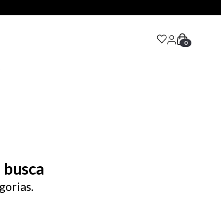
0
S
 busca
gorias.