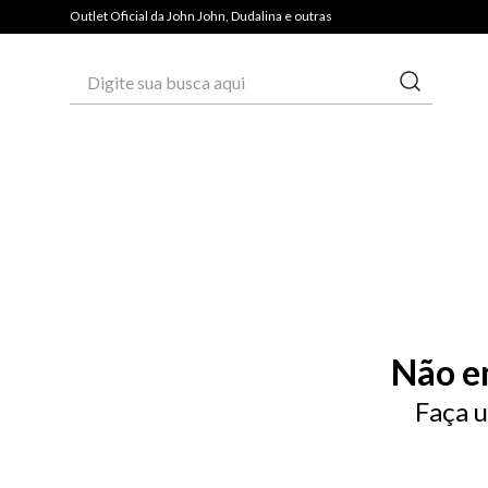
Outlet Oficial da John John, Dudalina e outras
Digite sua busca aqui
Não e
Faça u