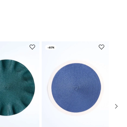
-
60%
UN
UN