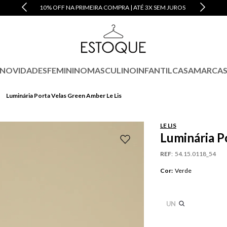
10% OFF NA PRIMEIRA COMPRA | ATÉ 3X SEM JUROS
NOVIDADES
FEMININO
MASCULINO
INFANTIL
CASA
MARCA
Luminária Porta Velas Green Amber Le Lis
LE LIS
Luminária P
REF
:
54.15.0118_54
Cor
:
Verde
UN