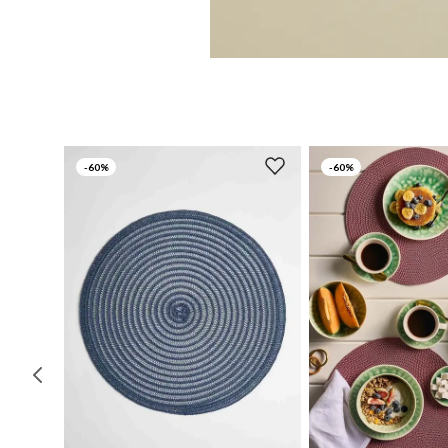
-
60%
-
60%
UN
UN