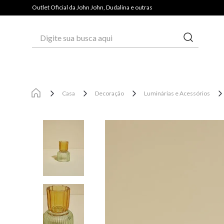
PAGUE COM PIX E GANHE 3% OFF*
Outlet Oficial da John John, Dudalina e outras
Digite sua busca aqui
Casa
Decoração
Luminárias e Acessórios