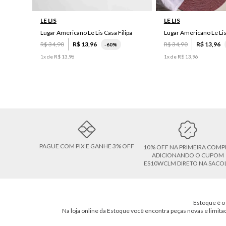
LE LIS
LE LIS
Lugar Americano Le Lis Casa Filipa
Lugar Americano Le Li
R$
34
,
90
R$
13
,
96
R$
34
,
90
R$
13
,
96
-
60%
1
x de
R$
13
,
96
1
x de
R$
13
,
96
PAGUE COM PIX E GANHE 3% OFF
10% OFF NA PRIMEIRA COMP
ADICIONANDO O CUPOM
ES10WCLM DIRETO NA SACO
Estoque é o 
Na loja online da Estoque você encontra peças novas e limita