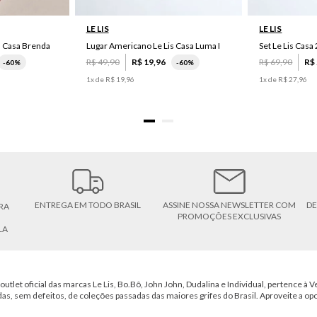
LE LIS
LE LIS
s Casa Brenda
Lugar Americano Le Lis Casa Luma I
R$
49
,
90
R$
19
,
96
R$
69
,
90
R$
-
60%
-
60%
1
x de
R$
19
,
96
1
x de
R$
27
,
96
ENTREGA EM TODO BRASIL
ASSINE NOSSA NEWSLETTER COM
DE
RA
PROMOÇÕES EXCLUSIVAS
LA
outlet oficial das marcas Le Lis, Bo.Bô, John John, Dudalina e Individual, pertence à Ve
das, sem defeitos, de coleções passadas das maiores grifes do Brasil. Aproveite a op