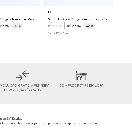
LE LIS
Set Le Lis Casa 2 Jogos American Wave Green
Set Le Lis Casa 2 Jogos Americanos Saruê II
27
,
96
R$
69
,
90
R$
27
,
96
-
60%
-
60%
1
x de
R$
27
,
96
VOLUÇÃO GRÁTIS, A PRIMEIRA
COMPRE E RETIRE EM LOJA
DEVOLUÇÃO É GRÁTIS
ste S.A Estilo.
ortunidade da nossa loja online pelo seu computador ou celular.