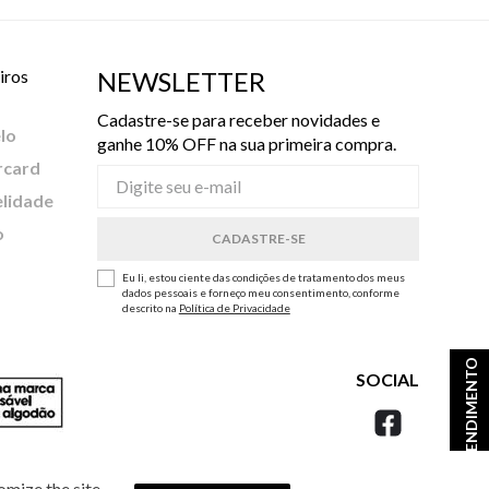
iros
NEWSLETTER
Cadastre-se para receber novidades e
lo
ganhe 10% OFF na sua primeira compra.
rcard
elidade
o
Eu li, estou ciente das condições de tratamento dos meus
dados pessoais e forneço meu consentimento, conforme
descrito na
Política de Privacidade
ATENDIMENTO
SOCIAL
omize the site