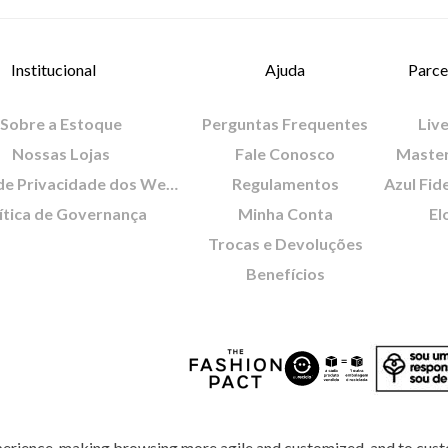
Institucional
Ajuda
Parce
Sobre a Estoque
Perguntas Frequentes
Live
Nossas Lojas
Fale Conosco
Maste
Política de Privacidade dos Websites
Regulamentos
Azul Fid
ítica de Governança
Minha Conta
El
Trocas e Devoluções
Benefícios
perience, making browsing more agile and customized, and to cust