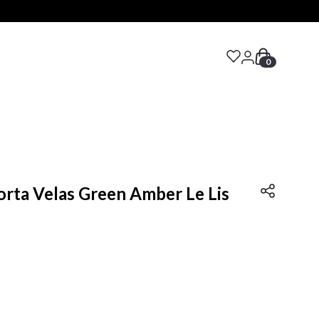
0
S
orta Velas Green Amber Le Lis