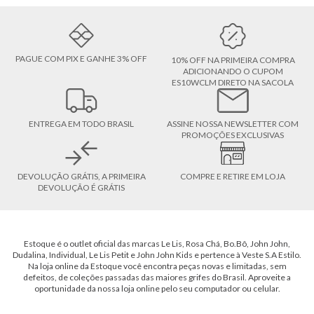
PAGUE COM PIX E GANHE 3% OFF
10% OFF NA PRIMEIRA COMPRA
ADICIONANDO O CUPOM
ES10WCLM DIRETO NA SACOLA
ENTREGA EM TODO BRASIL
ASSINE NOSSA NEWSLETTER COM
PROMOÇÕES EXCLUSIVAS
DEVOLUÇÃO GRÁTIS, A PRIMEIRA
COMPRE E RETIRE EM LOJA
DEVOLUÇÃO É GRÁTIS
Estoque é o outlet oficial das marcas Le Lis, Rosa Chá, Bo.Bô, John John,
Dudalina, Individual, Le Lis Petit e John John Kids e pertence à Veste S.A Estilo.
Na loja online da Estoque você encontra peças novas e limitadas, sem
defeitos, de coleções passadas das maiores grifes do Brasil. Aproveite a
oportunidade da nossa loja online pelo seu computador ou celular.