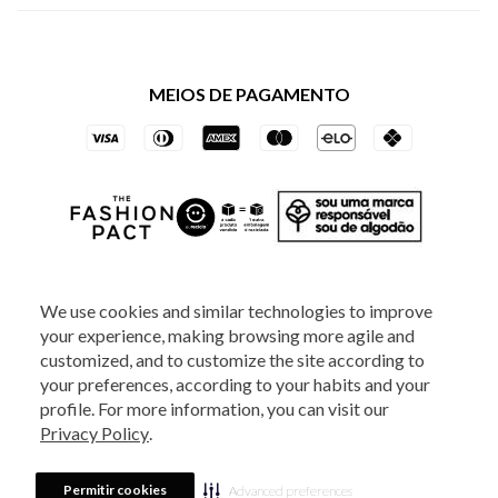
Política de Privacidade dos Websites
Regulamentos
Livelo
Política de Governança
Minha Conta
Mastercard
Black Friday
MEIOS DE PAGAMENTO
Trocas e Devoluções
Vai de Visa
Azul Fidelidade
SOCIAL
We use cookies and similar technologies to improve
your experience, making browsing more agile and
ATENDIMENTO
customized, and to customize the site according to
your preferences, according to your habits and your
profile. For more information, you can visit our
2025 - Veste S.A Estilo. Todos os direitos reservados - A loja Estoque reserva-
Privacy Policy
.
se no direito de corrigir ou alterar informações como: preços, promoções e
disponibilidade de estoque a qualquer momento.
Em caso de dúvidas:
0800
880 5520.
Horário de Atendimento:
das 8h às 20h de segunda a sexta-feira e
Sábados das 8h às 14h, exceto feriados. Veste S.A Estilo. Rua Othão, 405, Vila
Permitir cookies
Advanced preferences