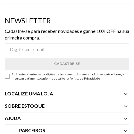
NEWSLETTER
Cadastre-se para receber novidades e ganhe 10% OFF na sua
primeira compra.
Eu li, estou ciente das condições de tratamento dos meus dados pessoais e forneço
meu consentimento, conforme descrito na
Política de Privacidade
LOCALIZE UMA LOJA
SOBRE ESTOQUE
Quem Somos
AJUDA
Nossas Lojas
Central de Atendimento
PARCEIROS