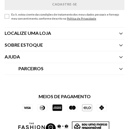
Eu li, estou ciente das condições de tratamento dos meus dados pessoais e forneço
meu consentimento, conforme descrito na
Política de Privacidade
LOCALIZE UMA LOJA
SOBRE ESTOQUE
Quem Somos
AJUDA
Nossas Lojas
Central de Atendimento
PARCEIROS
Política de Privacidade dos Websites
Regulamentos
Livelo
Política de Governança
Minha Conta
Mastercard
Black Friday
MEIOS DE PAGAMENTO
Trocas e Devoluções
Vai de Visa
Azul Fidelidade