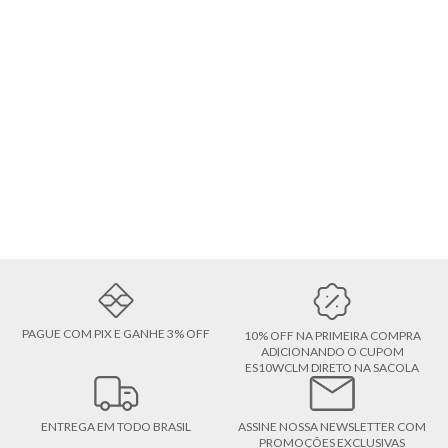
PAGUE COM PIX E GANHE 3% OFF
10% OFF NA PRIMEIRA COMPRA
ADICIONANDO O CUPOM
ES10WCLM DIRETO NA SACOLA
ENTREGA EM TODO BRASIL
ASSINE NOSSA NEWSLETTER COM
PROMOÇÕES EXCLUSIVAS