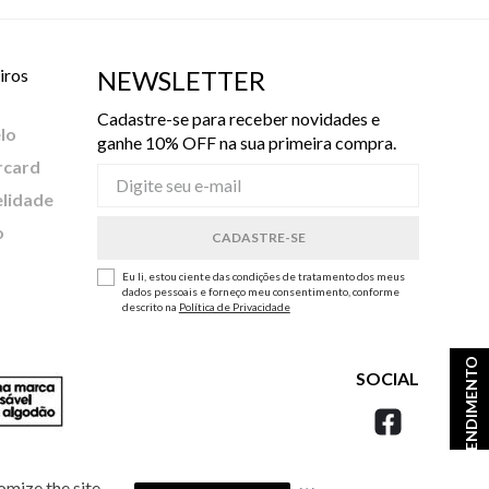
iros
NEWSLETTER
Cadastre-se para receber novidades e
lo
ganhe 10% OFF na sua primeira compra.
rcard
elidade
o
Eu li, estou ciente das condições de tratamento dos meus
dados pessoais e forneço meu consentimento, conforme
descrito na
Política de Privacidade
ATENDIMENTO
SOCIAL
omize the site