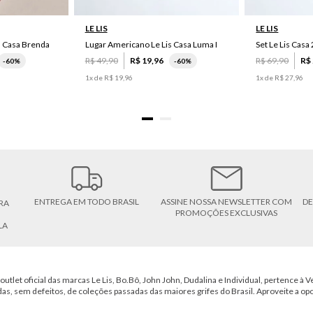
LE LIS
LE LIS
s Casa Brenda
Lugar Americano Le Lis Casa Luma I
R$
49
,
90
R$
19
,
96
R$
69
,
90
R$
-
60%
-
60%
1
x de
R$
19
,
96
1
x de
R$
27
,
96
ENTREGA EM TODO BRASIL
ASSINE NOSSA NEWSLETTER COM
DE
RA
PROMOÇÕES EXCLUSIVAS
LA
outlet oficial das marcas Le Lis, Bo.Bô, John John, Dudalina e Individual, pertence à Ve
das, sem defeitos, de coleções passadas das maiores grifes do Brasil. Aproveite a op