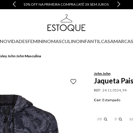
10% OFF NA PRIMEIRA COMPRA | ATÉ 3X SEM JUROS
NOVIDADES
FEMININO
MASCULINO
INFANTIL
CASA
MARCA
isley John John Masculina
John John
Jaqueta Pai
REF
:
24.11.0524_94
Cor
:
Estampado
PP
P
M