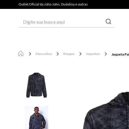
PAGUE COM PIX E GANHE 3% OFF*
Outlet Oficial da John John, Dudalina e outras
Digite sua busca aqui
Masculino
Roupas
Jaquetas
Jaqueta Pa