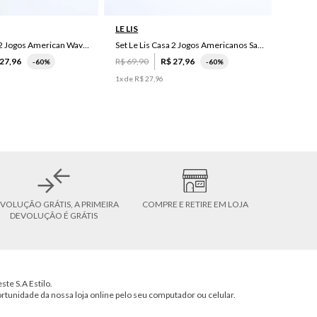
LE LIS
Set Le Lis Casa 2 Jogos American Wave Green
Set Le Lis Casa 2 Jogos Americanos Saruê II
27
,
96
R$
69
,
90
R$
27
,
96
-
60%
-
60%
1
x de
R$
27
,
96
VOLUÇÃO GRÁTIS, A PRIMEIRA
COMPRE E RETIRE EM LOJA
DEVOLUÇÃO É GRÁTIS
ste S.A Estilo.
ortunidade da nossa loja online pelo seu computador ou celular.