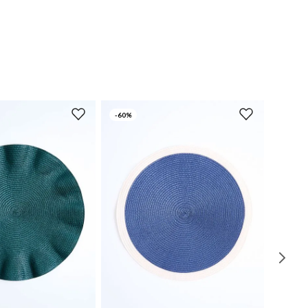
-
60%
UN
UN