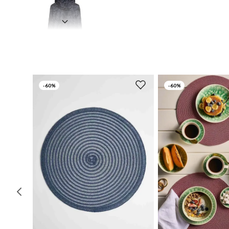
-
60%
-
60%
UN
UN