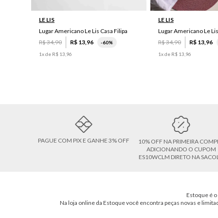
LE LIS
LE LIS
Lugar Americano Le Lis Casa Filipa
Lugar Americano Le Li
R$
34
,
90
R$
13
,
96
R$
34
,
90
R$
13
,
96
-
60%
1
x de
R$
13
,
96
1
x de
R$
13
,
96
PAGUE COM PIX E GANHE 3% OFF
10% OFF NA PRIMEIRA COMP
ADICIONANDO O CUPOM
ES10WCLM DIRETO NA SACO
Estoque é o 
Na loja online da Estoque você encontra peças novas e limita