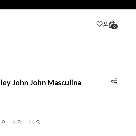
0
S
sley John John Masculina
G
GG