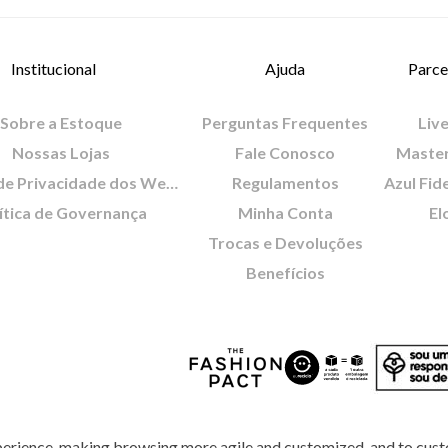
Institucional
Ajuda
Parce
Sobre a Estoque
Perguntas Frequentes
Live
Nossas Lojas
Fale Conosco
Maste
Política de Privacidade dos Websites
Regulamentos
Azul Fid
ítica de Governança
Minha Conta
El
Trocas e Devoluções
Benefícios
perience, making browsing more agile and customized, and to cust