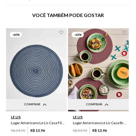
VOCÊ TAMBÉM PODE GOSTAR
-
60%
-
60%
COMPRAR
COMPRAR
UN
UN
LE LIS
LE LIS
Lugar Americano Le Lis Casa Filipa
Lugar Americano Le Lis Casa Brenda
R$
34
,
90
R$
13
,
96
R$
34
,
90
R$
13
,
96