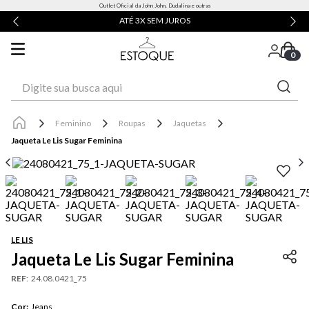
Outlet Oficial da John John, Dudalina e outras
ATÉ 3X SEM JUROS
0
Digite sua busca aqui
Feminino
Roupas
Jaquetas
Jaqueta Le Lis Sugar Feminina
LE LIS
Jaqueta Le Lis Sugar Feminina
REF
:
24.08.0421_75
Cor
:
Jeans