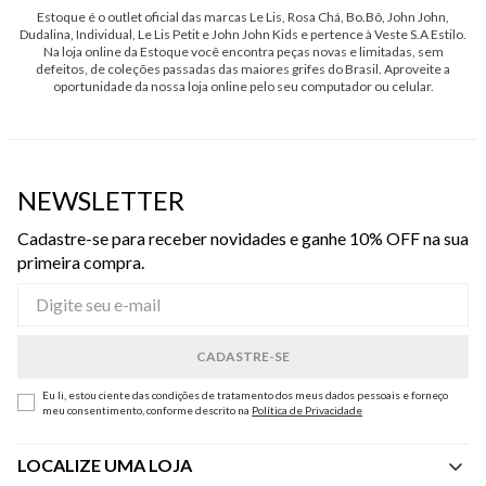
Estoque é o outlet oficial das marcas Le Lis, Rosa Chá, Bo.Bô, John John,
Dudalina, Individual, Le Lis Petit e John John Kids e pertence à Veste S.A Estilo.
Na loja online da Estoque você encontra peças novas e limitadas, sem
defeitos, de coleções passadas das maiores grifes do Brasil. Aproveite a
oportunidade da nossa loja online pelo seu computador ou celular.
NEWSLETTER
Cadastre-se para receber novidades e ganhe 10% OFF na sua
primeira compra.
Eu li, estou ciente das condições de tratamento dos meus dados pessoais e forneço
meu consentimento, conforme descrito na
Política de Privacidade
LOCALIZE UMA LOJA