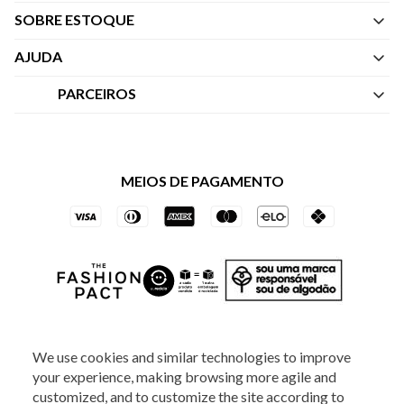
SOBRE ESTOQUE
Quem Somos
AJUDA
Nossas Lojas
Central de Atendimento
PARCEIROS
Política de Privacidade dos Websites
Regulamentos
Livelo
Política de Governança
Minha Conta
Mastercard
Black Friday
MEIOS DE PAGAMENTO
Trocas e Devoluções
Vai de Visa
Azul Fidelidade
SOCIAL
We use cookies and similar technologies to improve
your experience, making browsing more agile and
customized, and to customize the site according to