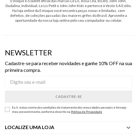
Estoque é o outlet oficial das marcas Le Lis, Rosa Chá, Bo.Bô, John John,
Dudalina, Individual, Le Lis Petit e John John Kids e pertence à Veste S.A Estilo.
Na loja online da Estoque você encontra peças novas e limitadas, sem
defeitos, de coleções passadas das maiores grifes do Brasil. Aproveite a
oportunidade da nossa loja online pelo seu computador ou celular.
NEWSLETTER
Cadastre-se para receber novidades e ganhe 10% OFF na sua
primeira compra.
Eu li, estou ciente das condições de tratamento dos meus dados pessoais e forneço
meu consentimento, conforme descrito na
Política de Privacidade
LOCALIZE UMA LOJA