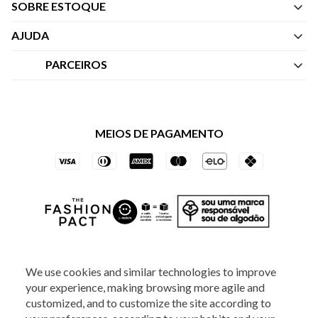
SOBRE ESTOQUE
Quem Somos
AJUDA
Nossas Lojas
Central de Atendimento
PARCEIROS
Política de Privacidade dos Websites
Regulamentos
Livelo
Política de Governança
Minha Conta
Mastercard
Black Friday
MEIOS DE PAGAMENTO
Trocas e Devoluções
Vai de Visa
Azul Fidelidade
SOCIAL
We use cookies and similar technologies to improve
your experience, making browsing more agile and
customized, and to customize the site according to