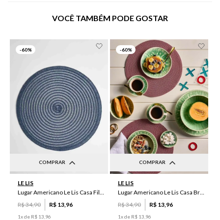
VOCÊ TAMBÉM PODE GOSTAR
-
60%
-
60%
COMPRAR
COMPRAR
UN
UN
LE LIS
LE LIS
Lugar Americano Le Lis Casa Filipa
Lugar Americano Le Lis Casa Brenda
R$
34
,
90
R$
13
,
96
R$
34
,
90
R$
13
,
96
1
x de
R$
13
,
96
1
x de
R$
13
,
96