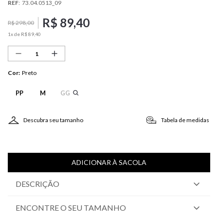
REF
:
73.04.0513_09
R$
89
,
40
R$
298
,
00
1
x de
R$
89
,
40
Cor
:
Preto
PP
M
GG
Descubra seu tamanho
Tabela de medidas
ADICIONAR À SACOLA
DESCRIÇÃO
ENCONTRE O SEU TAMANHO