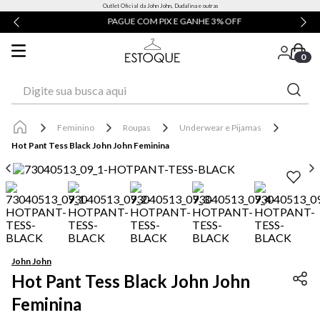
Outlet Oficial da John John, Dudalina e outras
PAGUE COM PIX E GANHE 3% OFF
0
Digite sua busca aqui
Feminino
Roupas
Underwear e Pijamas
Hot Pant Tess Black John John Feminina
John John
Hot Pant Tess Black John John
Feminina