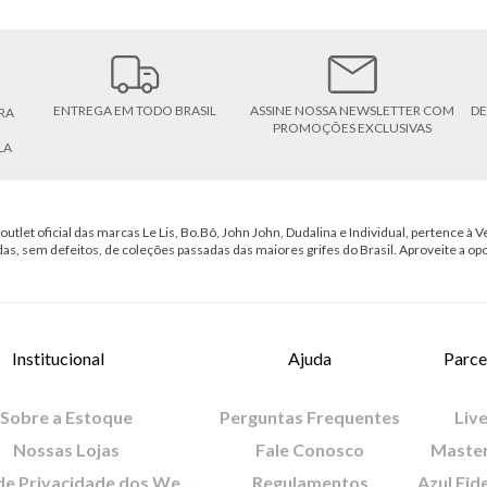
ENTREGA EM TODO BRASIL
ASSINE NOSSA NEWSLETTER COM
DE
RA
PROMOÇÕES EXCLUSIVAS
LA
outlet oficial das marcas Le Lis, Bo.Bô, John John, Dudalina e Individual, pertence à Ve
das, sem defeitos, de coleções passadas das maiores grifes do Brasil. Aproveite a op
Institucional
Ajuda
Parce
Sobre a Estoque
Perguntas Frequentes
Live
Nossas Lojas
Fale Conosco
Maste
Política de Privacidade dos Websites
Regulamentos
Azul Fid