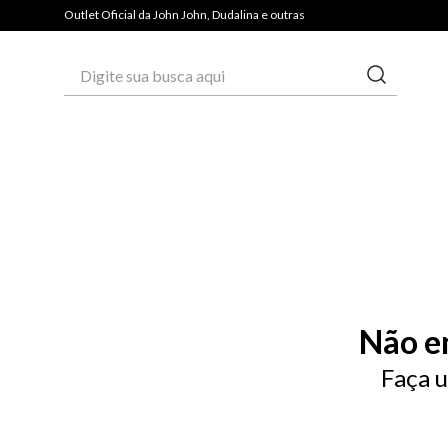
Outlet Oficial da John John, Dudalina e outras
Digite sua busca aqui
Não e
Faça u