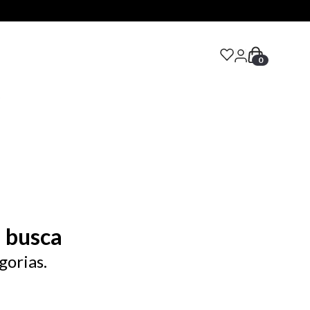
0
S
 busca
gorias.