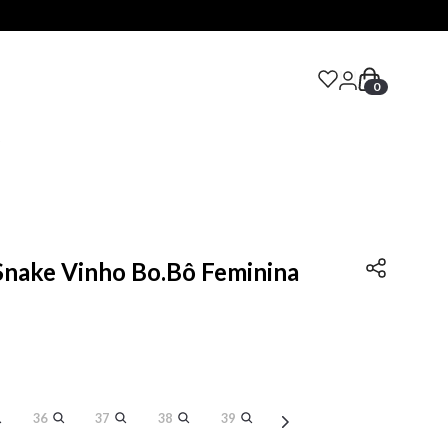
0
S
Snake Vinho Bo.Bô Feminina
36
37
38
39