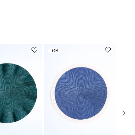
-
60%
UN
UN