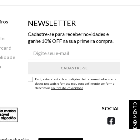
iros
NEWSLETTER
Cadastre-se para receber novidades e
lo
ganhe 10% OFF na sua primeira compra.
rcard
elidade
o
Eu li, estou ciente das condições de tratamento dos meus
dados pessoais e forneço meu consentimento, conforme
descrito na
Política de Privacidade
ATENDIMENTO
SOCIAL
omize the site