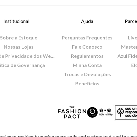
Institucional
Ajuda
Parce
Sobre a Estoque
Perguntas Frequentes
Live
Nossas Lojas
Fale Conosco
Maste
Política de Privacidade dos Websites
Regulamentos
Azul Fid
ítica de Governança
Minha Conta
El
Trocas e Devoluções
Benefícios
perience, making browsing more agile and customized, and to cust