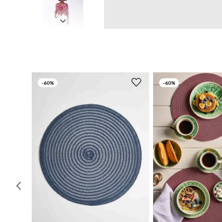
-
60%
-
60%
UN
UN