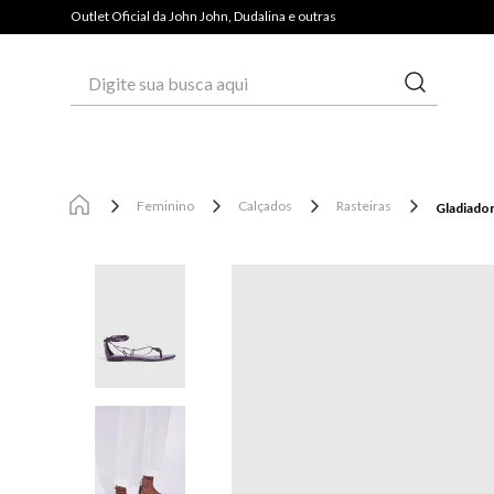
Outlet Oficial da John John, Dudalina e outras
Digite sua busca aqui
Feminino
Calçados
Rasteiras
Gladiado