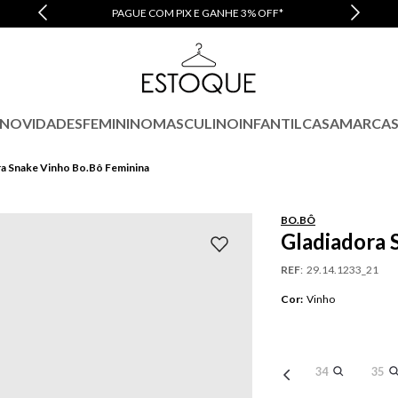
PAGUE COM PIX E GANHE 3% OFF*
NOVIDADES
FEMININO
MASCULINO
INFANTIL
CASA
MARCA
ra Snake Vinho Bo.Bô Feminina
BO.BÔ
Gladiadora 
REF
:
29.14.1233_21
Cor
:
Vinho
34
35