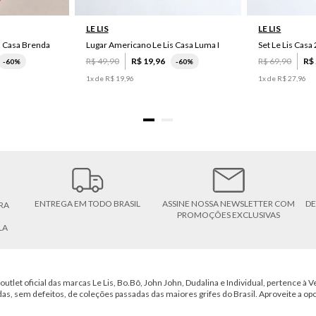
LE LIS
LE LIS
s Casa Brenda
Lugar Americano Le Lis Casa Luma I
R$
49
,
90
R$
19
,
96
R$
69
,
90
R$
-
60%
-
60%
1
x de
R$
19
,
96
1
x de
R$
27
,
96
ENTREGA EM TODO BRASIL
ASSINE NOSSA NEWSLETTER COM
DE
RA
PROMOÇÕES EXCLUSIVAS
LA
outlet oficial das marcas Le Lis, Bo.Bô, John John, Dudalina e Individual, pertence à Ve
das, sem defeitos, de coleções passadas das maiores grifes do Brasil. Aproveite a op