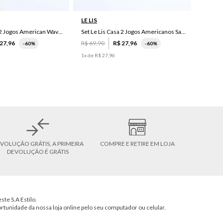
LE LIS
Set Le Lis Casa 2 Jogos American Wave Green
Set Le Lis Casa 2 Jogos Americanos Saruê II
27
,
96
R$
69
,
90
R$
27
,
96
-
60%
-
60%
1
x de
R$
27
,
96
VOLUÇÃO GRÁTIS, A PRIMEIRA
COMPRE E RETIRE EM LOJA
DEVOLUÇÃO É GRÁTIS
ste S.A Estilo.
ortunidade da nossa loja online pelo seu computador ou celular.