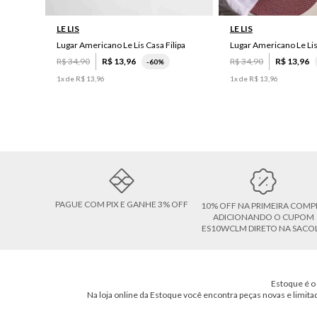
LE LIS
LE LIS
Lugar Americano Le Lis Casa Filipa
Lugar Americano Le Li
R$
34
,
90
R$
13
,
96
R$
34
,
90
R$
13
,
96
-
60%
1
x de
R$
13
,
96
1
x de
R$
13
,
96
PAGUE COM PIX E GANHE 3% OFF
10% OFF NA PRIMEIRA COMP
ADICIONANDO O CUPOM
ES10WCLM DIRETO NA SACO
Estoque é o 
Na loja online da Estoque você encontra peças novas e limita