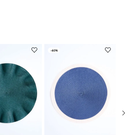
-
60%
UN
UN