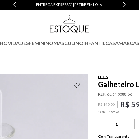
M JUROS
ENTREGA EXPRESSA* | RETIRE EM LOJA
NOVIDADES
FEMININO
MASCULINO
INFANTIL
CASA
MARCA
LE LIS
Galheteiro L
REF
:
60.64.0088_56
R$
5
R$
149
,
90
1
x de
R$
59
,
96
Cor
:
Transparente