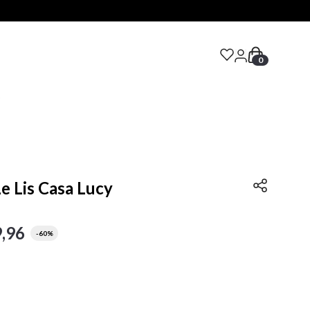
0
S
e Lis Casa Lucy
9
,
96
-
60%