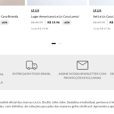
LE LIS
LE LIS
s Casa Brenda
Lugar Americano Le Lis Casa Luma I
R$
49
,
90
R$
19
,
96
R$
69
,
90
R$
-
60%
-
60%
1
x de
R$
19
,
96
1
x de
R$
27
,
96
ENTREGA EM TODO BRASIL
ASSINE NOSSA NEWSLETTER COM
DE
RA
PROMOÇÕES EXCLUSIVAS
LA
outlet oficial das marcas Le Lis, Bo.Bô, John John, Dudalina e Individual, pertence à Ve
das, sem defeitos, de coleções passadas das maiores grifes do Brasil. Aproveite a op