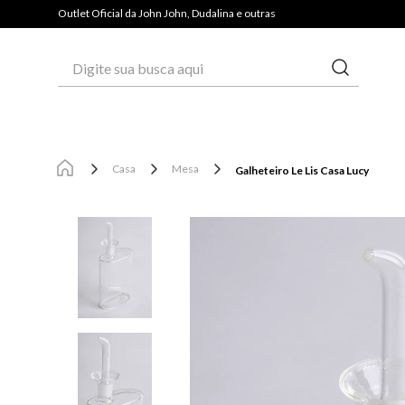
PIX E GANHE 3% OFF*
10% OFF NA PRIMEIRA COMPRA | ATÉ 3X SE
Outlet Oficial da John John, Dudalina e outras
Digite sua busca aqui
Casa
Mesa
Galheteiro Le Lis Casa Lucy