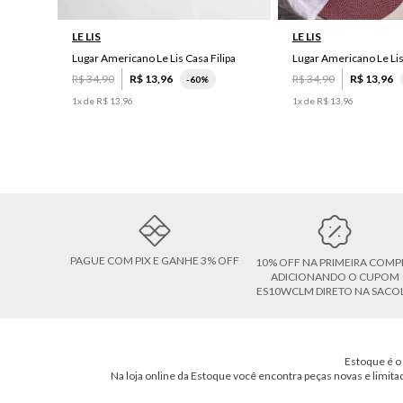
LE LIS
LE LIS
Lugar Americano Le Lis Casa Filipa
Lugar Americano Le Li
R$
34
,
90
R$
13
,
96
R$
34
,
90
R$
13
,
96
-
60%
1
x de
R$
13
,
96
1
x de
R$
13
,
96
PAGUE COM PIX E GANHE 3% OFF
10% OFF NA PRIMEIRA COMP
ADICIONANDO O CUPOM
ES10WCLM DIRETO NA SACO
Estoque é o 
Na loja online da Estoque você encontra peças novas e limita