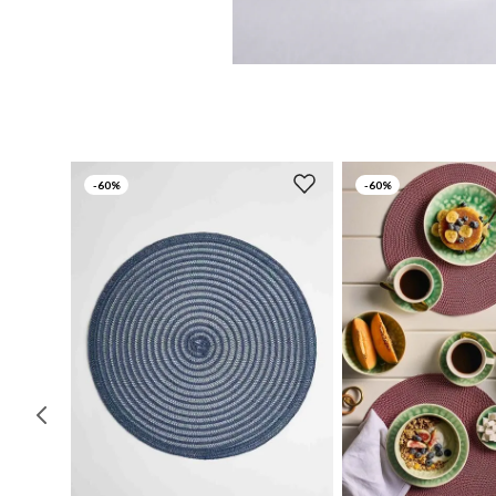
-
60%
-
60%
UN
UN