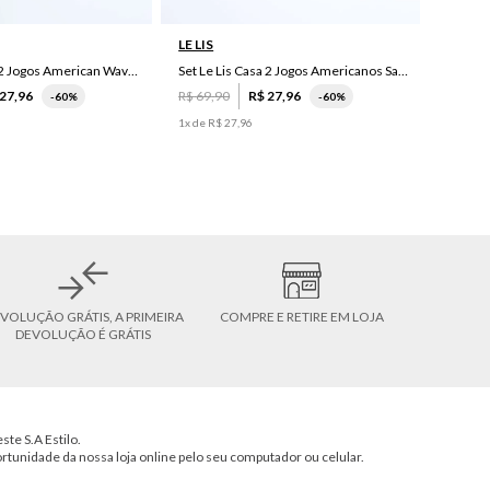
LE LIS
Set Le Lis Casa 2 Jogos American Wave Green
Set Le Lis Casa 2 Jogos Americanos Saruê II
27
,
96
R$
69
,
90
R$
27
,
96
-
60%
-
60%
1
x de
R$
27
,
96
VOLUÇÃO GRÁTIS, A PRIMEIRA
COMPRE E RETIRE EM LOJA
DEVOLUÇÃO É GRÁTIS
ste S.A Estilo.
ortunidade da nossa loja online pelo seu computador ou celular.