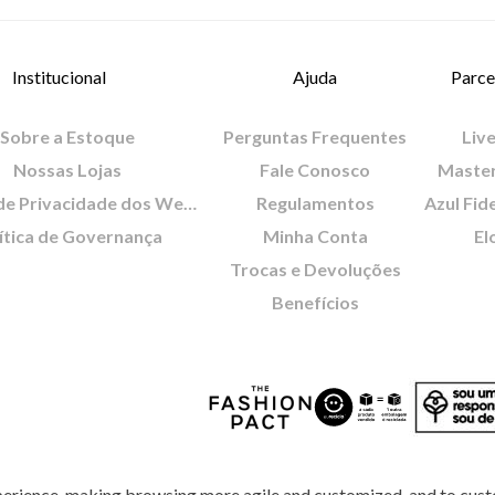
Institucional
Ajuda
Parce
Sobre a Estoque
Perguntas Frequentes
Live
Nossas Lojas
Fale Conosco
Maste
Política de Privacidade dos Websites
Regulamentos
Azul Fid
ítica de Governança
Minha Conta
El
Trocas e Devoluções
Benefícios
perience, making browsing more agile and customized, and to cust