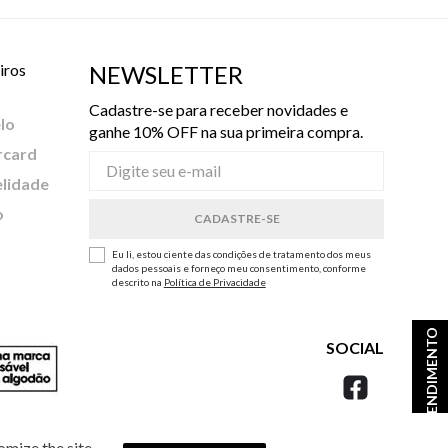
iros
NEWSLETTER
Cadastre-se para receber novidades e
lo
ganhe 10% OFF na sua primeira compra.
rcard
elidade
o
Eu li, estou ciente das condições de tratamento dos meus
dados pessoais e forneço meu consentimento, conforme
descrito na
Política de Privacidade
ATENDIMENTO
SOCIAL
omize the site