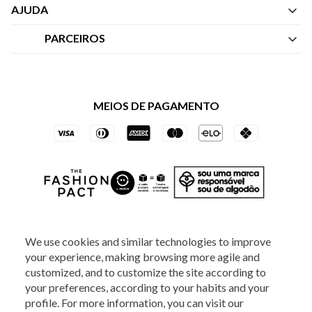
Quem Somos
AJUDA
Nossas Lojas
Central de Atendimento
PARCEIROS
Política de Privacidade dos Websites
Regulamentos
Livelo
Política de Governança
Minha Conta
Mastercard
Black Friday
MEIOS DE PAGAMENTO
Trocas e Devoluções
Vai de Visa
Azul Fidelidade
SOCIAL
We use cookies and similar technologies to improve
your experience, making browsing more agile and
ATENDIMENTO
customized, and to customize the site according to
your preferences, according to your habits and your
profile. For more information, you can visit our
2025 - Veste S.A Estilo. Todos os direitos reservados - A loja Estoque reserva-