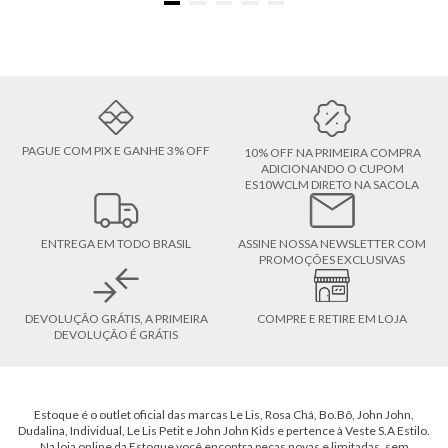
PAGUE COM PIX E GANHE 3% OFF
10% OFF NA PRIMEIRA COMPRA
ADICIONANDO O CUPOM
ES10WCLM DIRETO NA SACOLA
ENTREGA EM TODO BRASIL
ASSINE NOSSA NEWSLETTER COM
PROMOÇÕES EXCLUSIVAS
DEVOLUÇÃO GRÁTIS, A PRIMEIRA
COMPRE E RETIRE EM LOJA
DEVOLUÇÃO É GRÁTIS
Estoque é o outlet oficial das marcas Le Lis, Rosa Chá, Bo.Bô, John John,
Dudalina, Individual, Le Lis Petit e John John Kids e pertence à Veste S.A Estilo.
Na loja online da Estoque você encontra peças novas e limitadas, sem