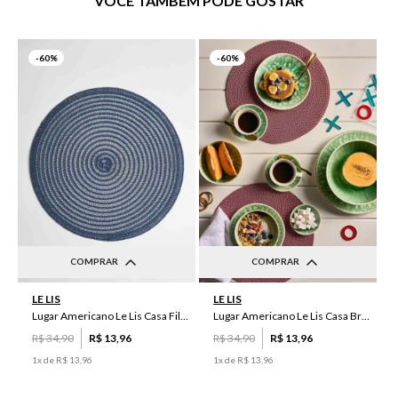
VOCÊ TAMBÉM PODE GOSTAR
-
60%
-
60%
COMPRAR
COMPRAR
UN
UN
LE LIS
LE LIS
Lugar Americano Le Lis Casa Filipa
Lugar Americano Le Lis Casa Brenda
R$
34
,
90
R$
13
,
96
R$
34
,
90
R$
13
,
96
1
x de
R$
13
,
96
1
x de
R$
13
,
96