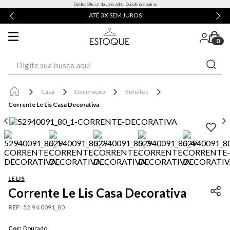
Outlet Oficial da John John, Dudalina e outras
ATÉ 3X SEM JUROS
0
Digite sua busca aqui
Casa
Decoração
Enfeites
Corrente Le Lis Casa Decorativa
LE LIS
Corrente Le Lis Casa Decorativa
REF
:
52.94.0091_80
Cor
:
Dourado