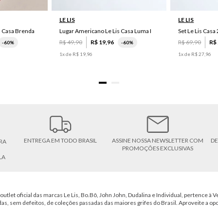
LE LIS
LE LIS
s Casa Brenda
Lugar Americano Le Lis Casa Luma I
R$
49
,
90
R$
19
,
96
R$
69
,
90
R$
-
60%
-
60%
1
x de
R$
19
,
96
1
x de
R$
27
,
96
ENTREGA EM TODO BRASIL
ASSINE NOSSA NEWSLETTER COM
DE
RA
PROMOÇÕES EXCLUSIVAS
LA
outlet oficial das marcas Le Lis, Bo.Bô, John John, Dudalina e Individual, pertence à Ve
das, sem defeitos, de coleções passadas das maiores grifes do Brasil. Aproveite a op