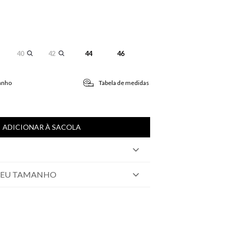
40
42
44
46
anho
Tabela de medidas
ADICIONAR À SACOLA
SEU TAMANHO