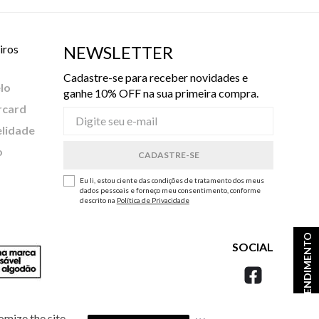
iros
NEWSLETTER
Cadastre-se para receber novidades e
lo
ganhe 10% OFF na sua primeira compra.
rcard
elidade
o
Eu li, estou ciente das condições de tratamento dos meus
dados pessoais e forneço meu consentimento, conforme
descrito na
Política de Privacidade
ATENDIMENTO
SOCIAL
omize the site