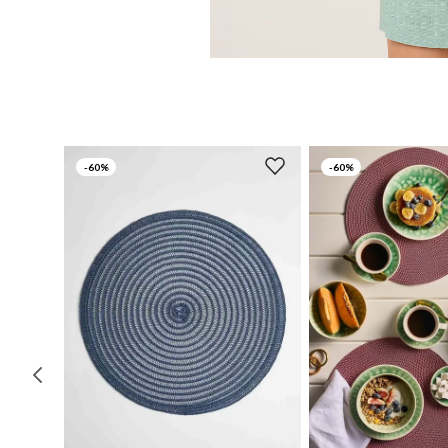
-
60%
-
60%
UN
UN