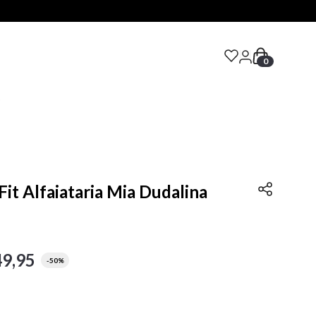
0
S
Fit Alfaiataria Mia Dudalina
49
,
95
-
50%