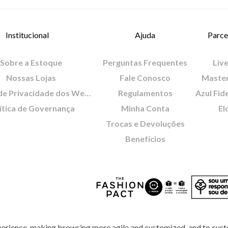
Institucional
Ajuda
Parce
Sobre a Estoque
Perguntas Frequentes
Live
Nossas Lojas
Fale Conosco
Maste
Política de Privacidade dos Websites
Regulamentos
Azul Fid
ítica de Governança
Minha Conta
El
Trocas e Devoluções
Benefícios
perience, making browsing more agile and customized, and to cust