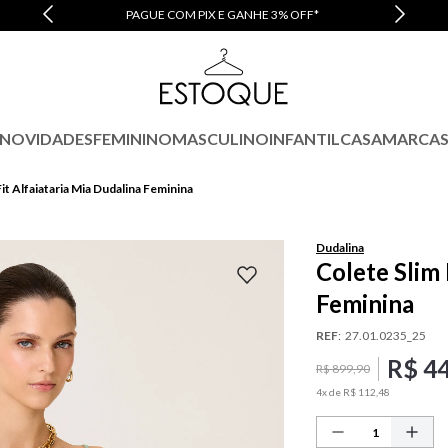
PAGUE COM PIX E GANHE 3% OFF*
NOVIDADES
FEMININO
MASCULINO
INFANTIL
CASA
MARCA
it Alfaiataria Mia Dudalina Feminina
Dudalina
Colete Slim 
Feminina
REF
:
27.01.0235_25
R$
4
R$
899
,
90
4
x de
R$
112
,
48