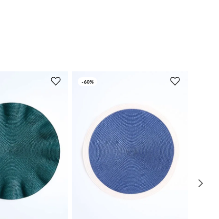
-
60%
UN
UN