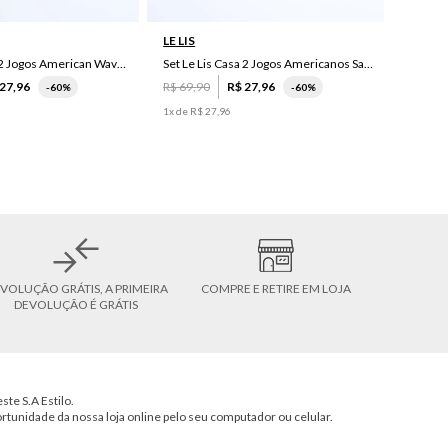
LE LIS
Set Le Lis Casa 2 Jogos American Wave Green
Set Le Lis Casa 2 Jogos Americanos Saruê II
27
,
96
R$
69
,
90
R$
27
,
96
-
60%
-
60%
1
x de
R$
27
,
96
VOLUÇÃO GRÁTIS, A PRIMEIRA
COMPRE E RETIRE EM LOJA
DEVOLUÇÃO É GRÁTIS
ste S.A Estilo.
ortunidade da nossa loja online pelo seu computador ou celular.