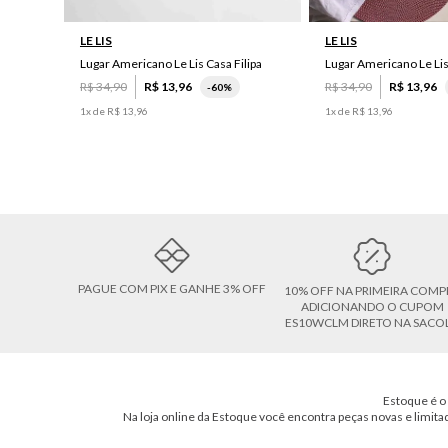
LE LIS
LE LIS
Lugar Americano Le Lis Casa Filipa
Lugar Americano Le Li
R$
34
,
90
R$
13
,
96
R$
34
,
90
R$
13
,
96
-
60%
1
x de
R$
13
,
96
1
x de
R$
13
,
96
PAGUE COM PIX E GANHE 3% OFF
10% OFF NA PRIMEIRA COMP
ADICIONANDO O CUPOM
ES10WCLM DIRETO NA SACO
Estoque é o 
Na loja online da Estoque você encontra peças novas e limita