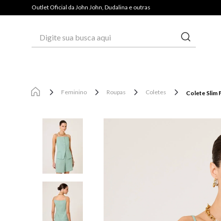
Outlet Oficial da John John, Dudalina e outras
Digite sua busca aqui
Feminino
Roupas
Coletes
Colete Slim F