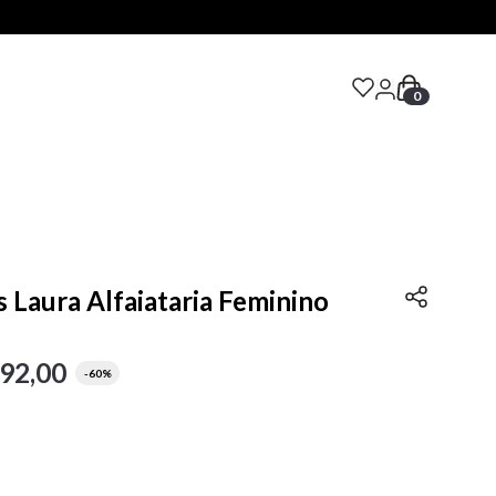
0
S
s Laura Alfaiataria Feminino
92
,
00
-
60%