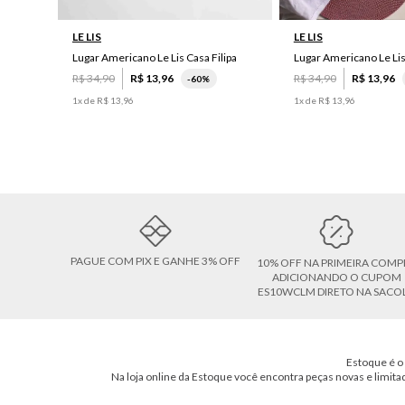
LE LIS
LE LIS
Lugar Americano Le Lis Casa Filipa
Lugar Americano Le Li
R$
34
,
90
R$
13
,
96
R$
34
,
90
R$
13
,
96
-
60%
1
x de
R$
13
,
96
1
x de
R$
13
,
96
PAGUE COM PIX E GANHE 3% OFF
10% OFF NA PRIMEIRA COMP
ADICIONANDO O CUPOM
ES10WCLM DIRETO NA SACO
Estoque é o 
Na loja online da Estoque você encontra peças novas e limita