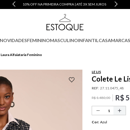
10% OFF NA PRIMEIRA COMPRA | ATÉ 3X SEM JUROS
NOVIDADES
FEMININO
MASCULINO
INFANTIL
CASA
MARCA
 Laura Alfaiataria Feminino
LE LIS
Colete Le Li
REF
:
27.11.0475_48
R$
5
R$
1
.
480
,
00
Cor
:
Azul