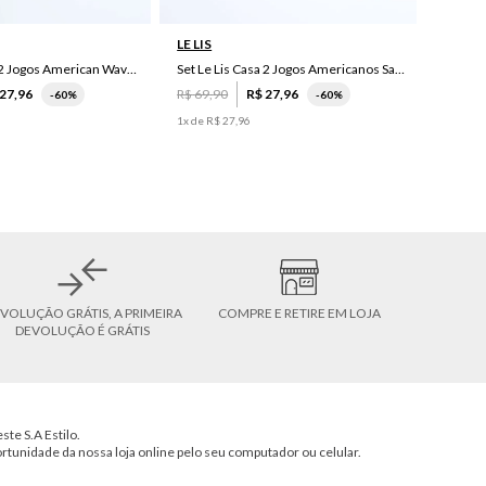
LE LIS
Set Le Lis Casa 2 Jogos American Wave Green
Set Le Lis Casa 2 Jogos Americanos Saruê II
27
,
96
R$
69
,
90
R$
27
,
96
-
60%
-
60%
1
x de
R$
27
,
96
VOLUÇÃO GRÁTIS, A PRIMEIRA
COMPRE E RETIRE EM LOJA
DEVOLUÇÃO É GRÁTIS
ste S.A Estilo.
ortunidade da nossa loja online pelo seu computador ou celular.