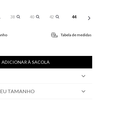
38
40
42
44
anho
Tabela de medidas
ADICIONAR À SACOLA
SEU TAMANHO