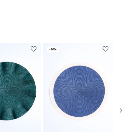
-
60%
UN
UN