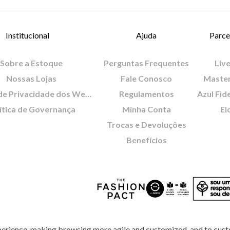
Institucional
Ajuda
Parce
Sobre a Estoque
Perguntas Frequentes
Live
Nossas Lojas
Fale Conosco
Maste
Política de Privacidade dos Websites
Regulamentos
Azul Fid
ítica de Governança
Minha Conta
El
Trocas e Devoluções
Benefícios
perience, making browsing more agile and customized, and to cust