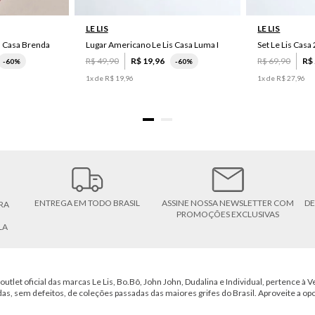
LE LIS
LE LIS
s Casa Brenda
Lugar Americano Le Lis Casa Luma I
R$
49
,
90
R$
19
,
96
R$
69
,
90
R$
-
60%
-
60%
1
x de
R$
19
,
96
1
x de
R$
27
,
96
ENTREGA EM TODO BRASIL
ASSINE NOSSA NEWSLETTER COM
DE
RA
PROMOÇÕES EXCLUSIVAS
LA
outlet oficial das marcas Le Lis, Bo.Bô, John John, Dudalina e Individual, pertence à Ve
das, sem defeitos, de coleções passadas das maiores grifes do Brasil. Aproveite a op