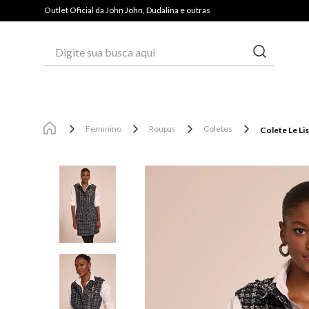
PAGUE COM PIX E GANHE 3% OFF*
Outlet Oficial da John John, Dudalina e outras
Digite sua busca aqui
Feminino
Roupas
Coletes
Colete Le Lis