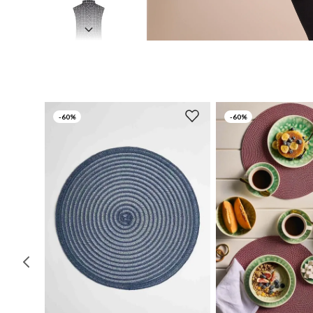
-
60%
-
60%
UN
UN