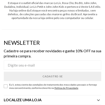
Estoque é o outlet oficial das marcas Le Lis, Rosa Chá, Bo.Bô, John John,
Dudalina, Individual, Le Lis Petit e John John Kids e pertence à Veste S.A Estilo.
Na loja online da Estoque você encontra peças novas e limitadas, sem
defeitos, de coleções passadas das maiores grifes do Brasil. Aproveite a
oportunidade da nossa loja online pelo seu computador ou celular.
NEWSLETTER
Cadastre-se para receber novidades e ganhe 10% OFF na sua
primeira compra.
Eu li, estou ciente das condições de tratamento dos meus dados pessoais e forneço
meu consentimento, conforme descrito na
Política de Privacidade
LOCALIZE UMA LOJA