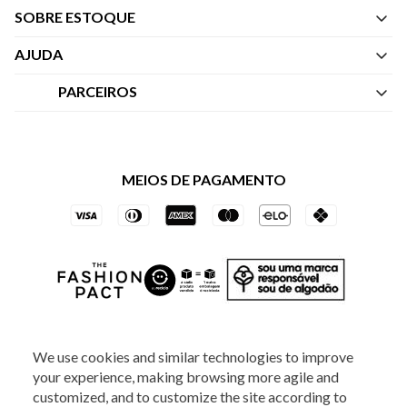
SOBRE ESTOQUE
Quem Somos
AJUDA
Nossas Lojas
Central de Atendimento
PARCEIROS
Política de Privacidade dos Websites
Regulamentos
Livelo
Política de Governança
Minha Conta
Mastercard
Black Friday
MEIOS DE PAGAMENTO
Trocas e Devoluções
Vai de Visa
Azul Fidelidade
SOCIAL
We use cookies and similar technologies to improve
your experience, making browsing more agile and
customized, and to customize the site according to