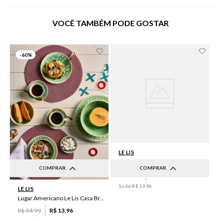
VOCÊ TAMBÉM PODE GOSTAR
-
60%
LE LIS
Lugar Americano Le Lis Casa Luma I
COMPRAR
COMPRAR
R$
49
,
90
R$
19
,
96
UN
UN
1
x de
R$
19
,
96
LE LIS
Lugar Americano Le Lis Casa Brenda
R$
34
,
90
R$
13
,
96