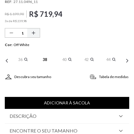
REF
:
27.11.0496_11
R$
719
,
94
R$
1
.
199
,
90
3
x de
R$
239
,
98
Cor
:
Off White
36
38
40
42
44
Descubra seu tamanho
Tabela de medidas
ADICIONAR À SACOLA
DESCRIÇÃO
ENCONTRE O SEU TAMANHO