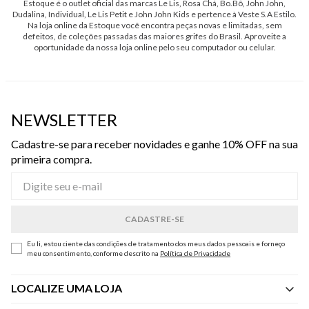
Estoque é o outlet oficial das marcas Le Lis, Rosa Chá, Bo.Bô, John John,
Dudalina, Individual, Le Lis Petit e John John Kids e pertence à Veste S.A Estilo.
Na loja online da Estoque você encontra peças novas e limitadas, sem
defeitos, de coleções passadas das maiores grifes do Brasil. Aproveite a
oportunidade da nossa loja online pelo seu computador ou celular.
NEWSLETTER
Cadastre-se para receber novidades e ganhe 10% OFF na sua
primeira compra.
Eu li, estou ciente das condições de tratamento dos meus dados pessoais e forneço
meu consentimento, conforme descrito na
Política de Privacidade
LOCALIZE UMA LOJA