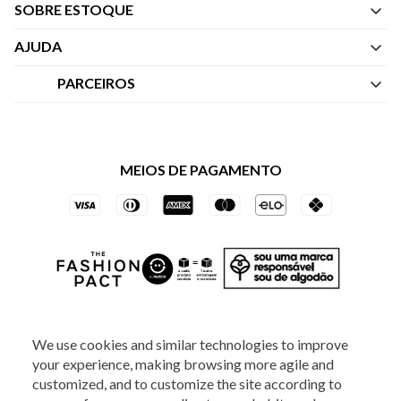
SOBRE ESTOQUE
Quem Somos
AJUDA
Nossas Lojas
Central de Atendimento
PARCEIROS
Política de Privacidade dos Websites
Regulamentos
Livelo
Política de Governança
Minha Conta
Mastercard
Black Friday
MEIOS DE PAGAMENTO
Trocas e Devoluções
Vai de Visa
Azul Fidelidade
SOCIAL
We use cookies and similar technologies to improve
your experience, making browsing more agile and
customized, and to customize the site according to