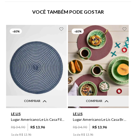
VOCÊ TAMBÉM PODE GOSTAR
-
60%
-
60%
COMPRAR
COMPRAR
UN
UN
LE LIS
LE LIS
Lugar Americano Le Lis Casa Filipa
Lugar Americano Le Lis Casa Brenda
R$
34
,
90
R$
13
,
96
R$
34
,
90
R$
13
,
96
1
x de
R$
13
,
96
1
x de
R$
13
,
96