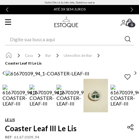
Outlet Oficial da John John, Dudalina e outras
ATÉ 3X SEM JUROS
0
Digite sua busca aqui
Casa
Bar
Utensílios de Bar
Coaster Leaf III Le Lis
LE LIS
Coaster Leaf III Le Lis
REF
:
61.67.0109_94