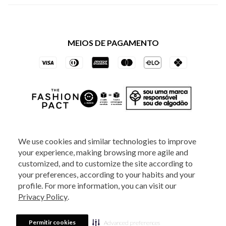
Política de Privacidade dos Websites
Regulamentos
Livelo
Política de Governança
Minha Conta
Mastercard
Black Friday
MEIOS DE PAGAMENTO
Trocas e Devoluções
Vai de Visa
Azul Fidelidade
SOCIAL
We use cookies and similar technologies to improve
your experience, making browsing more agile and
ATENDIMENTO
customized, and to customize the site according to
your preferences, according to your habits and your
profile. For more information, you can visit our
2025 - Veste S.A Estilo. Todos os direitos reservados - A loja Estoque reserva-
Privacy Policy
.
se no direito de corrigir ou alterar informações como: preços, promoções e
disponibilidade de estoque a qualquer momento.
Em caso de dúvidas:
0800
880 5520.
Horário de Atendimento:
das 8h às 20h de segunda a sexta-feira e
Sábados das 8h às 14h, exceto feriados. Veste S.A Estilo. Rua Othão, 405, Vila
Permitir cookies
Advanced preferences