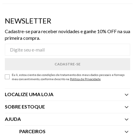
NEWSLETTER
Cadastre-se para receber novidades e ganhe 10% OFF na sua
primeira compra.
Eu li, estou ciente das condições de tratamento dos meus dados pessoais e forneço
meu consentimento, conforme descrito na
Política de Privacidade
LOCALIZE UMA LOJA
SOBRE ESTOQUE
Quem Somos
AJUDA
Nossas Lojas
Central de Atendimento
PARCEIROS