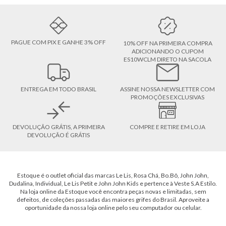
PAGUE COM PIX E GANHE 3% OFF
10% OFF NA PRIMEIRA COMPRA
ADICIONANDO O CUPOM
ES10WCLM DIRETO NA SACOLA
ENTREGA EM TODO BRASIL
ASSINE NOSSA NEWSLETTER COM
PROMOÇÕES EXCLUSIVAS
DEVOLUÇÃO GRÁTIS, A PRIMEIRA
COMPRE E RETIRE EM LOJA
DEVOLUÇÃO É GRÁTIS
Estoque é o outlet oficial das marcas Le Lis, Rosa Chá, Bo.Bô, John John,
Dudalina, Individual, Le Lis Petit e John John Kids e pertence à Veste S.A Estilo.
Na loja online da Estoque você encontra peças novas e limitadas, sem
defeitos, de coleções passadas das maiores grifes do Brasil. Aproveite a
oportunidade da nossa loja online pelo seu computador ou celular.