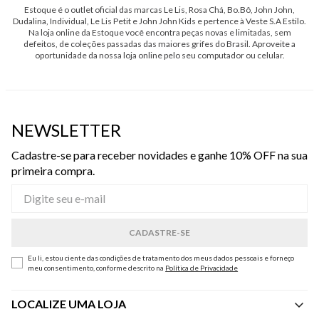
Estoque é o outlet oficial das marcas Le Lis, Rosa Chá, Bo.Bô, John John,
Dudalina, Individual, Le Lis Petit e John John Kids e pertence à Veste S.A Estilo.
Na loja online da Estoque você encontra peças novas e limitadas, sem
defeitos, de coleções passadas das maiores grifes do Brasil. Aproveite a
oportunidade da nossa loja online pelo seu computador ou celular.
NEWSLETTER
Cadastre-se para receber novidades e ganhe 10% OFF na sua
primeira compra.
Eu li, estou ciente das condições de tratamento dos meus dados pessoais e forneço
meu consentimento, conforme descrito na
Política de Privacidade
LOCALIZE UMA LOJA