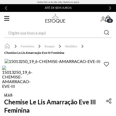
Outlet Oficial da John John, Dudalina e outras
ATÉ 3X SEM JUROS
0
Digite sua busca aqui
Feminino
Roupas
Vestidos
Chemise Le Lis Amarração Eve III Feminina
LE LIS
Chemise Le Lis Amarração Eve III
Feminina