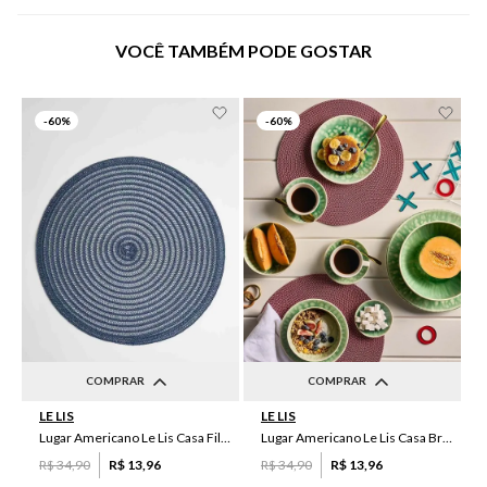
VOCÊ TAMBÉM PODE GOSTAR
-
60%
-
60%
COMPRAR
COMPRAR
LE LIS
LE LIS
UN
UN
Lugar Americano Le Lis Casa Filipa
Lugar Americano Le Lis Casa Brenda
R$
34
,
90
R$
13
,
96
R$
34
,
90
R$
13
,
96