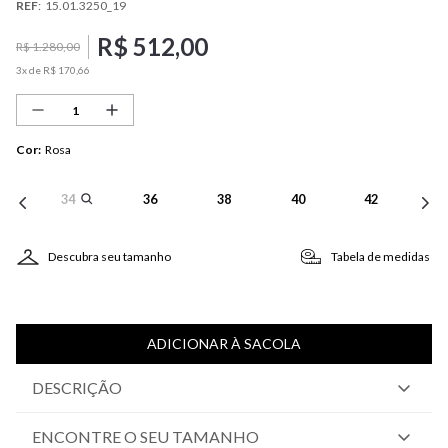
REF
:
15.01.3250_19
R$
512
,
00
R$
1
.
280
,
00
3
x de
R$
170
,
66
Cor
:
Rosa
34
36
38
40
42
Descubra seu tamanho
Tabela de medidas
ADICIONAR À SACOLA
DESCRIÇÃO
ENCONTRE O SEU TAMANHO