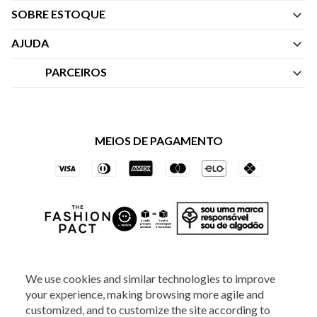
SOBRE ESTOQUE
Quem Somos
AJUDA
Nossas Lojas
Central de Atendimento
PARCEIROS
Política de Privacidade dos Websites
Regulamentos
Livelo
Política de Governança
Minha Conta
Mastercard
Black Friday
MEIOS DE PAGAMENTO
Trocas e Devoluções
Vai de Visa
Azul Fidelidade
SOCIAL
We use cookies and similar technologies to improve
your experience, making browsing more agile and
customized, and to customize the site according to