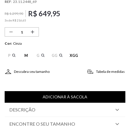
REF
:
23.11.2448_69
R$
649
,
95
R$
1
.
299
,
90
3
x de
R$
216
,
65
Cor
:
Cinza
P
M
G
GG
XGG
Descubra seu tamanho
Tabela de medidas
ADICIONAR À SACOLA
DESCRIÇÃO
ENCONTRE O SEU TAMANHO