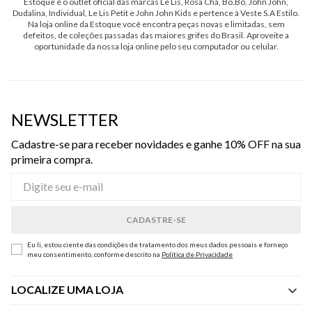
Estoque é o outlet oficial das marcas Le Lis, Rosa Chá, Bo.Bô, John John,
Dudalina, Individual, Le Lis Petit e John John Kids e pertence à Veste S.A Estilo.
Na loja online da Estoque você encontra peças novas e limitadas, sem
defeitos, de coleções passadas das maiores grifes do Brasil. Aproveite a
oportunidade da nossa loja online pelo seu computador ou celular.
NEWSLETTER
Cadastre-se para receber novidades e ganhe 10% OFF na sua
primeira compra.
Eu li, estou ciente das condições de tratamento dos meus dados pessoais e forneço
meu consentimento, conforme descrito na
Política de Privacidade
LOCALIZE UMA LOJA