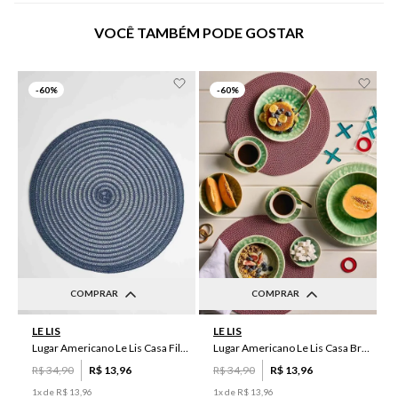
VOCÊ TAMBÉM PODE GOSTAR
-
60%
-
60%
COMPRAR
COMPRAR
UN
UN
LE LIS
LE LIS
Lugar Americano Le Lis Casa Filipa
Lugar Americano Le Lis Casa Brenda
R$
34
,
90
R$
13
,
96
R$
34
,
90
R$
13
,
96
1
x de
R$
13
,
96
1
x de
R$
13
,
96