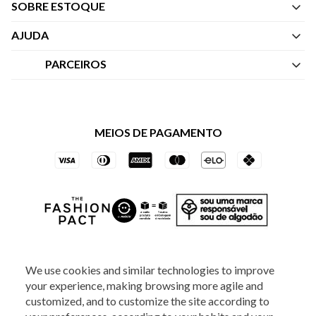
SOBRE ESTOQUE
Quem Somos
AJUDA
Nossas Lojas
Central de Atendimento
PARCEIROS
Política de Privacidade dos Websites
Regulamentos
Livelo
Política de Governança
Minha Conta
Mastercard
Black Friday
MEIOS DE PAGAMENTO
Trocas e Devoluções
Vai de Visa
Azul Fidelidade
SOCIAL
We use cookies and similar technologies to improve
your experience, making browsing more agile and
customized, and to customize the site according to