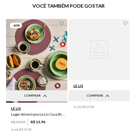
VOCÊ TAMBÉM PODE GOSTAR
-
60%
LE LIS
Lugar Americano Le Lis Casa Luma I
COMPRAR
COMPRAR
R$
49
,
90
R$
19
,
96
UN
UN
1
x de
R$
19
,
96
LE LIS
Lugar Americano Le Lis Casa Brenda
R$
34
,
90
R$
13
,
96
1
x de
R$
13
,
96