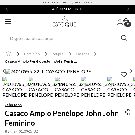
Outlet Oficial da John John, Dudalina e outras
ATÉ 3X SEM JUROS
0
Digite sua busca aqui
Feminino
Roupas
Casacos
Casaco Amplo Penélope John John Feminino
John John
Casaco Amplo Penélope John John
Feminino
REF
:
24.01.0965_32