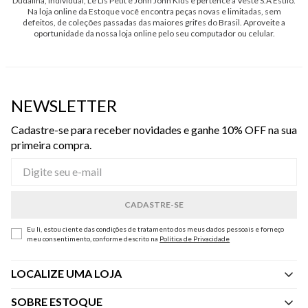
Dudalina, Individual, Le Lis Petit e John John Kids e pertence à Veste S.A Estilo.
Na loja online da Estoque você encontra peças novas e limitadas, sem
defeitos, de coleções passadas das maiores grifes do Brasil. Aproveite a
oportunidade da nossa loja online pelo seu computador ou celular.
NEWSLETTER
Cadastre-se para receber novidades e ganhe 10% OFF na sua
primeira compra.
Eu li, estou ciente das condições de tratamento dos meus dados pessoais e forneço
meu consentimento, conforme descrito na
Política de Privacidade
LOCALIZE UMA LOJA
SOBRE ESTOQUE