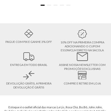
PAGUE COM PIX E GANHE 3% OFF
10% OFF NA PRIMEIRA COMPRA
ADICIONANDO O CUPOM
ES10WCLM DIRETO NA SACOLA
ENTREGA EM TODO BRASIL
ASSINE NOSSA NEWSLETTER COM
PROMOÇÕES EXCLUSIVAS
DEVOLUÇÃO GRÁTIS, A PRIMEIRA
COMPRE E RETIRE EM LOJA
DEVOLUÇÃO É GRÁTIS
Estoque é o outlet oficial das marcas Le Lis, Rosa Chá, Bo.Bô, John John,