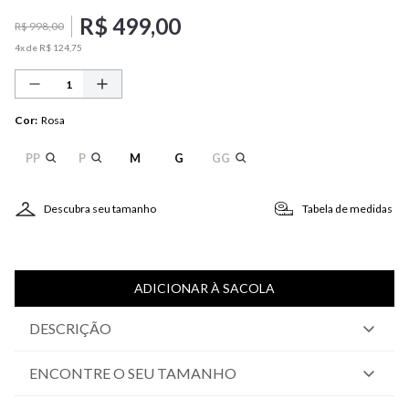
R$
499
,
00
R$
998
,
00
4
x de
R$
124
,
75
Cor
:
Rosa
PP
P
M
G
GG
Descubra seu tamanho
Tabela de medidas
ADICIONAR À SACOLA
DESCRIÇÃO
ENCONTRE O SEU TAMANHO