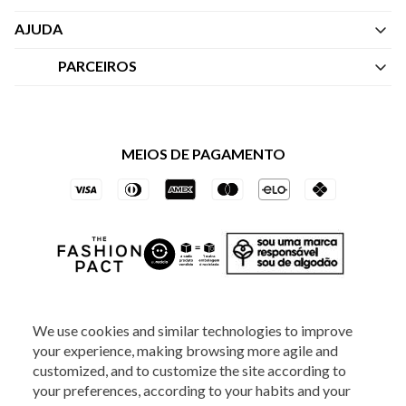
Quem Somos
AJUDA
Nossas Lojas
Central de Atendimento
PARCEIROS
Política de Privacidade dos Websites
Regulamentos
Livelo
Política de Governança
Minha Conta
Mastercard
Black Friday
MEIOS DE PAGAMENTO
Trocas e Devoluções
Vai de Visa
Azul Fidelidade
SOCIAL
We use cookies and similar technologies to improve
your experience, making browsing more agile and
customized, and to customize the site according to
your preferences, according to your habits and your