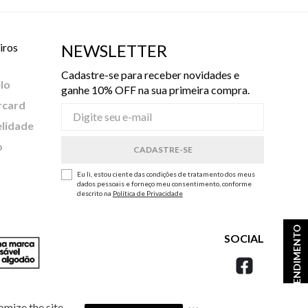
iros
NEWSLETTER
Cadastre-se para receber novidades e
lo
ganhe 10% OFF na sua primeira compra.
rcard
elidade
o
Eu li, estou ciente das condições de tratamento dos meus
dados pessoais e forneço meu consentimento, conforme
descrito na
Política de Privacidade
ATENDIMENTO
SOCIAL
omize the site