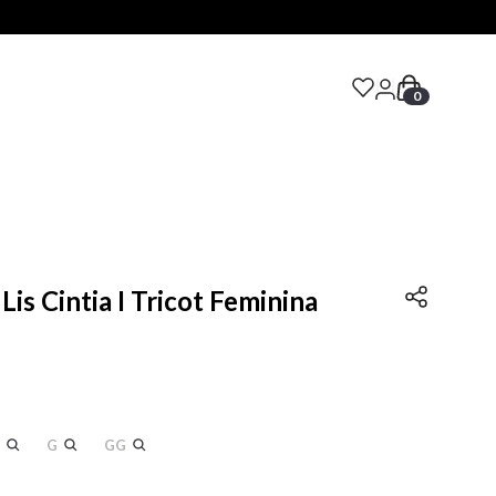
0
S
Lis Cintia I Tricot Feminina
G
GG