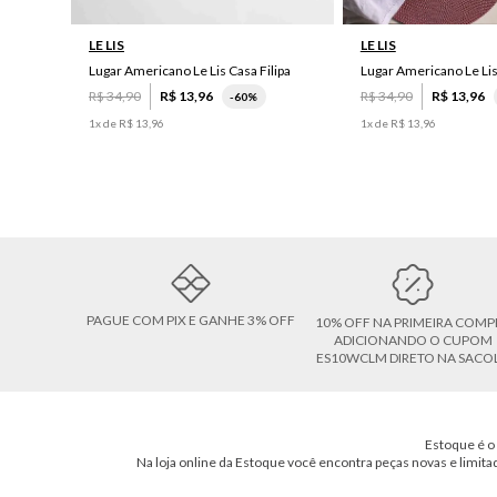
LE LIS
LE LIS
Lugar Americano Le Lis Casa Filipa
Lugar Americano Le Li
R$
34
,
90
R$
13
,
96
R$
34
,
90
R$
13
,
96
-
60%
1
x de
R$
13
,
96
1
x de
R$
13
,
96
PAGUE COM PIX E GANHE 3% OFF
10% OFF NA PRIMEIRA COMP
ADICIONANDO O CUPOM
ES10WCLM DIRETO NA SACO
Estoque é o 
Na loja online da Estoque você encontra peças novas e limita