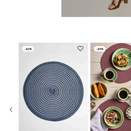
-
60%
-
60%
UN
UN