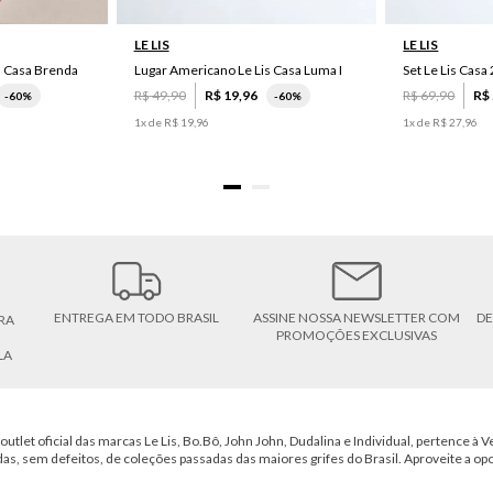
LE LIS
LE LIS
s Casa Brenda
Lugar Americano Le Lis Casa Luma I
R$
49
,
90
R$
19
,
96
R$
69
,
90
R$
-
60%
-
60%
1
x de
R$
19
,
96
1
x de
R$
27
,
96
ENTREGA EM TODO BRASIL
ASSINE NOSSA NEWSLETTER COM
DE
RA
PROMOÇÕES EXCLUSIVAS
LA
outlet oficial das marcas Le Lis, Bo.Bô, John John, Dudalina e Individual, pertence à Ve
das, sem defeitos, de coleções passadas das maiores grifes do Brasil. Aproveite a op