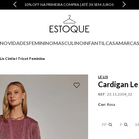
10% OFF NA PRIMEIRA COMPRA | ATÉ 3X SEM JUROS
NOVIDADES
FEMININO
MASCULINO
INFANTIL
CASA
MARCA
Lis Cintia I Tricot Feminina
LE LIS
Cardigan Le 
REF
:
23.11.2304_32
Cor
:
Rosa
PP
P
M