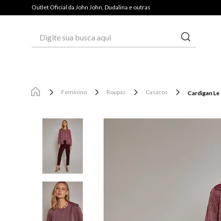
PAGUE COM PIX E GANHE 3% OFF*
Outlet Oficial da John John, Dudalina e outras
Digite sua busca aqui
Feminino
Roupas
Casacos
Cardigan Le 