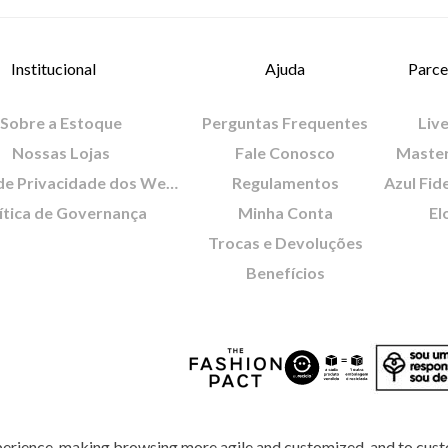
Institucional
Ajuda
Parce
Sobre a Estoque
Perguntas Frequentes
Live
Nossas Lojas
Fale Conosco
Maste
Política de Privacidade dos Websites
Regulamentos
Azul Fid
ítica de Governança
Minha Conta
El
Trocas e Devoluções
Benefícios
perience, making browsing more agile and customized, and to cust