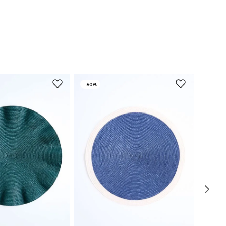
-
60%
UN
UN