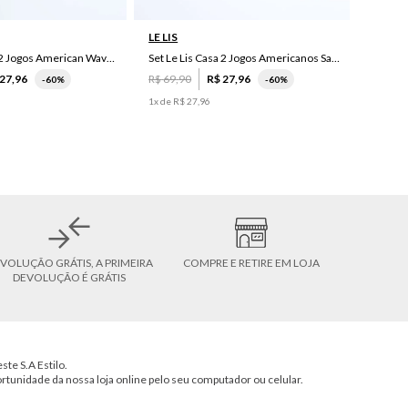
LE LIS
Set Le Lis Casa 2 Jogos American Wave Green
Set Le Lis Casa 2 Jogos Americanos Saruê II
27
,
96
R$
69
,
90
R$
27
,
96
-
60%
-
60%
1
x de
R$
27
,
96
VOLUÇÃO GRÁTIS, A PRIMEIRA
COMPRE E RETIRE EM LOJA
DEVOLUÇÃO É GRÁTIS
ste S.A Estilo.
ortunidade da nossa loja online pelo seu computador ou celular.