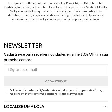
Estoque é o outlet oficial das marcas Le Lis, Rosa Chá, Bo.Bô, John John,
Dudalina, Individual, Le Lis Petit e John John Kids e pertence à Veste S.A Estilo.
Na loja online da Estoque você encontra peças novas e limitadas, sem
defeitos, de coleções passadas das maiores grifes do Brasil. Aproveite a
oportunidade da nossa loja online pelo seu computador ou celular.
NEWSLETTER
Cadastre-se para receber novidades e ganhe 10% OFF na sua
primeira compra.
Eu li, estou ciente das condições de tratamento dos meus dados pessoais e forneço
meu consentimento, conforme descrito na
Política de Privacidade
LOCALIZE UMA LOJA