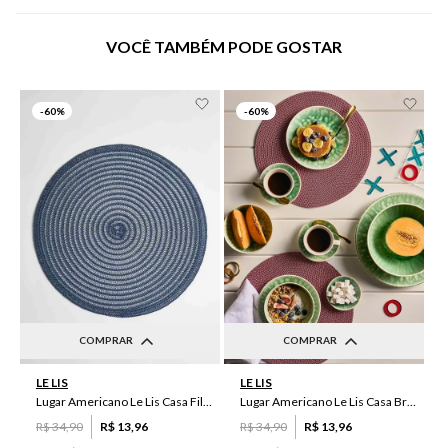
VOCÊ TAMBÉM PODE GOSTAR
-
60%
-
60%
COMPRAR
COMPRAR
UN
UN
LE LIS
LE LIS
Lugar Americano Le Lis Casa Filipa
Lugar Americano Le Lis Casa Brenda
R$
34
,
90
R$
13
,
96
R$
34
,
90
R$
13
,
96