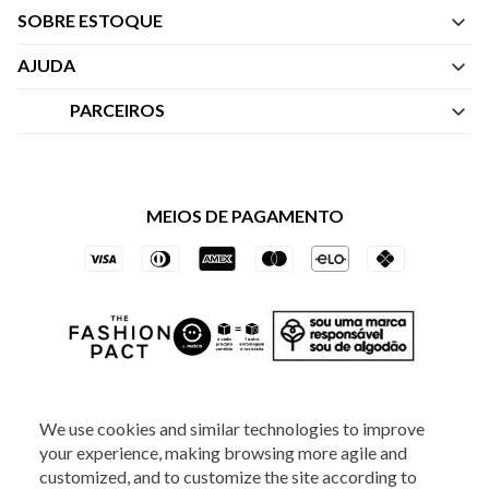
SOBRE ESTOQUE
Quem Somos
AJUDA
Nossas Lojas
Central de Atendimento
PARCEIROS
Política de Privacidade dos Websites
Regulamentos
Livelo
Política de Governança
Minha Conta
Mastercard
Black Friday
MEIOS DE PAGAMENTO
Trocas e Devoluções
Vai de Visa
Azul Fidelidade
SOCIAL
We use cookies and similar technologies to improve
your experience, making browsing more agile and
customized, and to customize the site according to