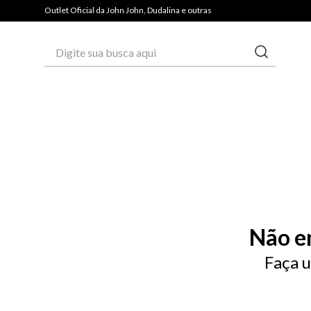
Outlet Oficial da John John, Dudalina e outras
Digite sua busca aqui
Não e
Faça u