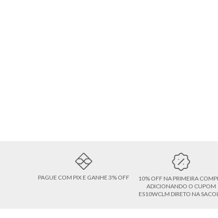
PAGUE COM PIX E GANHE 3% OFF
10% OFF NA PRIMEIRA COMP
ADICIONANDO O CUPOM
ES10WCLM DIRETO NA SACO