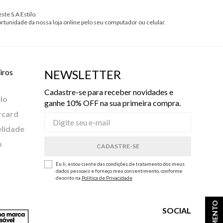
ste S.A Estilo.
ortunidade da nossa loja online pelo seu computador ou celular.
iros
NEWSLETTER
Cadastre-se para receber novidades e
lo
ganhe 10% OFF na sua primeira compra.
rcard
elidade
o
Eu li, estou ciente das condições de tratamento dos meus
dados pessoais e forneço meu consentimento, conforme
descrito na
Política de Privacidade
SOCIAL