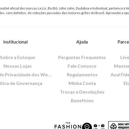
outlet oficial das marcas Le Lis, Bo.Bô, John John, Dudalina e Individual, pertence à Ve
das, sem defeitos, de coleções passadas das maiores grifes do Brasil. Aproveite a op
Institucional
Ajuda
Parce
Sobre a Estoque
Perguntas Frequentes
Live
Nossas Lojas
Fale Conosco
Maste
Política de Privacidade dos Websites
Regulamentos
Azul Fid
ítica de Governança
Minha Conta
El
Trocas e Devoluções
Benefícios