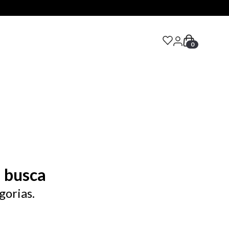
0
S
 busca
gorias.