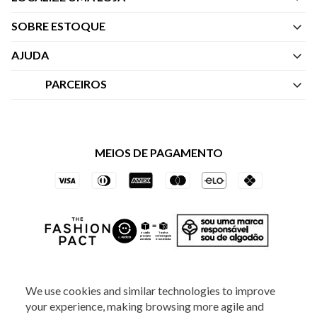
SOBRE ESTOQUE
Quem Somos
AJUDA
Nossas Lojas
Central de Atendimento
PARCEIROS
Política de Privacidade dos Websites
Regulamentos
Livelo
Política de Governança
Minha Conta
Mastercard
Black Friday
MEIOS DE PAGAMENTO
Trocas e Devoluções
Vai de Visa
Azul Fidelidade
SOCIAL
We use cookies and similar technologies to improve
your experience, making browsing more agile and