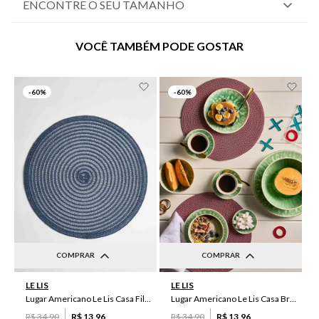
ENCONTRE O SEU TAMANHO
VOCÊ TAMBÉM PODE GOSTAR
-
60%
-
60%
COMPRAR
COMPRAR
UN
UN
LE LIS
LE LIS
Lugar Americano Le Lis Casa Filipa
Lugar Americano Le Lis Casa Brenda
R$
34
,
90
R$
13
,
96
R$
34
,
90
R$
13
,
96