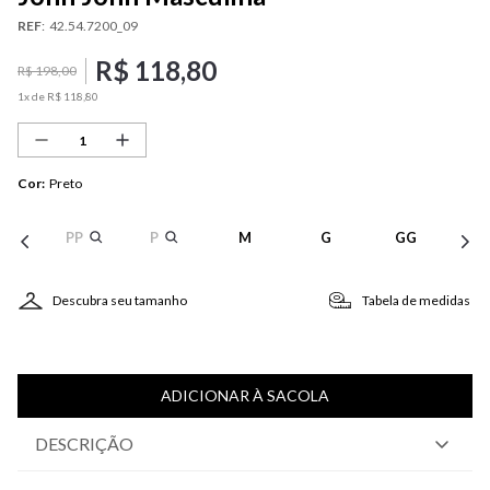
REF
:
42.54.7200_09
R$
118
,
80
R$
198
,
00
1
x de
R$
118
,
80
Cor
:
Preto
PP
P
M
G
GG
Descubra seu tamanho
Tabela de medidas
ADICIONAR À SACOLA
DESCRIÇÃO