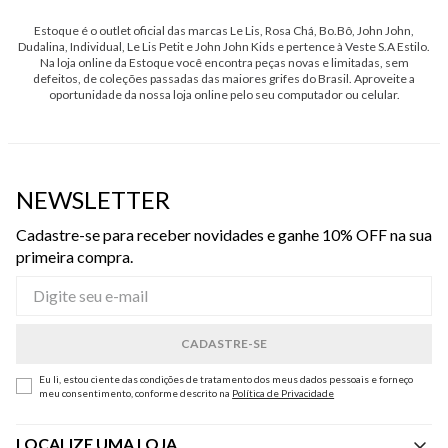
Estoque é o outlet oficial das marcas Le Lis, Rosa Chá, Bo.Bô, John John,
Dudalina, Individual, Le Lis Petit e John John Kids e pertence à Veste S.A Estilo.
Na loja online da Estoque você encontra peças novas e limitadas, sem
defeitos, de coleções passadas das maiores grifes do Brasil. Aproveite a
oportunidade da nossa loja online pelo seu computador ou celular.
NEWSLETTER
Cadastre-se para receber novidades e ganhe 10% OFF na sua
primeira compra.
Eu li, estou ciente das condições de tratamento dos meus dados pessoais e forneço
meu consentimento, conforme descrito na
Política de Privacidade
LOCALIZE UMA LOJA