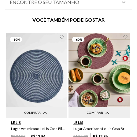
ENCONTRE O SEU TAMANHO
VOCÊ TAMBÉM PODE GOSTAR
-
60%
-
60%
COMPRAR
COMPRAR
LE LIS
LE LIS
UN
UN
Lugar Americano Le Lis Casa Filipa
Lugar Americano Le Lis Casa Brenda
R$
34
,
90
R$
13
,
96
R$
34
,
90
R$
13
,
96