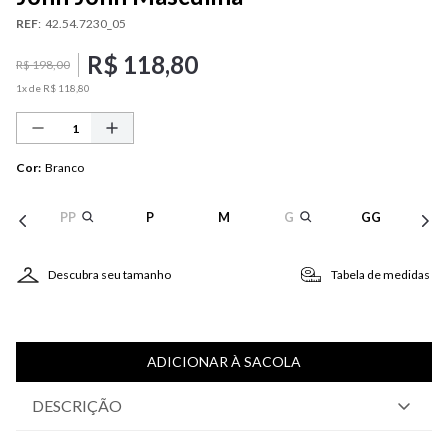
REF
:
42.54.7230_05
R$
118
,
80
R$
198
,
00
1
x de
R$
118
,
80
Cor
:
Branco
PP
P
M
G
GG
Descubra seu tamanho
Tabela de medidas
ADICIONAR À SACOLA
DESCRIÇÃO