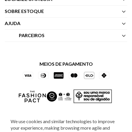
SOBRE ESTOQUE
Quem Somos
AJUDA
Nossas Lojas
Central de Atendimento
PARCEIROS
Política de Privacidade dos Websites
Regulamentos
Livelo
Política de Governança
Minha Conta
Mastercard
Black Friday
MEIOS DE PAGAMENTO
Trocas e Devoluções
Vai de Visa
Azul Fidelidade
SOCIAL
We use cookies and similar technologies to improve
your experience, making browsing more agile and