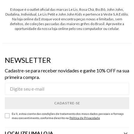
Estoque é o outlet oficial das marcas Le Lis, Rosa Chá, Bo.Bô, John John,
Dudalina, Individual, Le Lis Petit e John John Kids e pertence à Veste S.A Estilo.
Na loja online da Estoque você encontra peças novas e limitadas, sem
defeitos, de coleções passadas das maiores grifes do Brasil. Aproveite a
oportunidade da nossa loja online pelo seu computador ou celular.
NEWSLETTER
Cadastre-se para receber novidades e ganhe 10% OFF na sua
primeira compra.
Eu li, estou ciente das condições de tratamento dos meus dados pessoais e forneço
meu consentimento, conforme descrito na
Política de Privacidade
LOCALIZE UMA LOJA