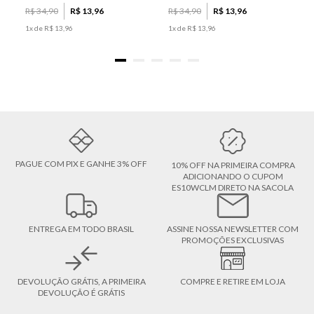
R$
34
,
90
R$
13
,
96
R$
34
,
90
R$
13
,
96
1
x de
R$
13
,
96
1
x de
R$
13
,
96
PAGUE COM PIX E GANHE 3% OFF
10% OFF NA PRIMEIRA COMPRA
ADICIONANDO O CUPOM
ES10WCLM DIRETO NA SACOLA
ENTREGA EM TODO BRASIL
ASSINE NOSSA NEWSLETTER COM
PROMOÇÕES EXCLUSIVAS
DEVOLUÇÃO GRÁTIS, A PRIMEIRA
COMPRE E RETIRE EM LOJA
DEVOLUÇÃO É GRÁTIS