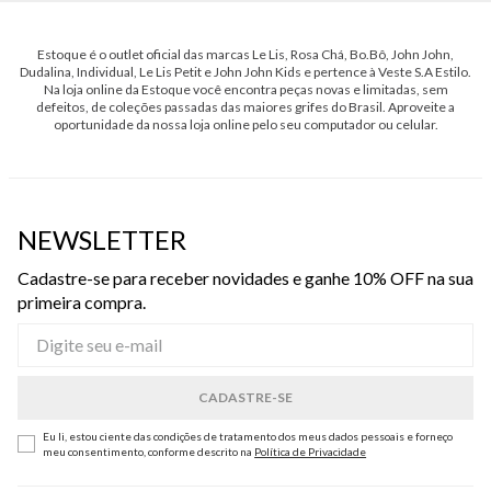
Estoque é o outlet oficial das marcas Le Lis, Rosa Chá, Bo.Bô, John John,
Dudalina, Individual, Le Lis Petit e John John Kids e pertence à Veste S.A Estilo.
Na loja online da Estoque você encontra peças novas e limitadas, sem
defeitos, de coleções passadas das maiores grifes do Brasil. Aproveite a
oportunidade da nossa loja online pelo seu computador ou celular.
NEWSLETTER
Cadastre-se para receber novidades e ganhe 10% OFF na sua
primeira compra.
Eu li, estou ciente das condições de tratamento dos meus dados pessoais e forneço
meu consentimento, conforme descrito na
Política de Privacidade