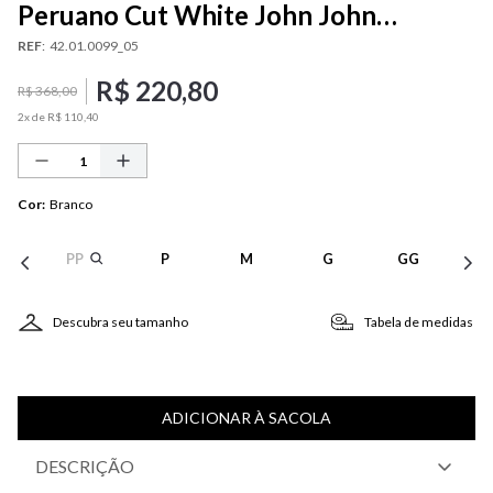
Peruano Cut White John John
Masculina
REF
:
42.01.0099_05
R$
220
,
80
R$
368
,
00
2
x de
R$
110
,
40
Cor
:
Branco
PP
P
M
G
GG
Descubra seu tamanho
Tabela de medidas
ADICIONAR À SACOLA
DESCRIÇÃO