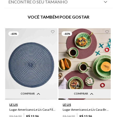
ENCONTRE O SEU TAMANHO
VOCÊ TAMBÉM PODE GOSTAR
-
60%
-
60%
COMPRAR
COMPRAR
UN
UN
LE LIS
LE LIS
Lugar Americano Le Lis Casa Filipa
Lugar Americano Le Lis Casa Brenda
R$
34
,
90
R$
13
,
96
R$
34
,
90
R$
13
,
96