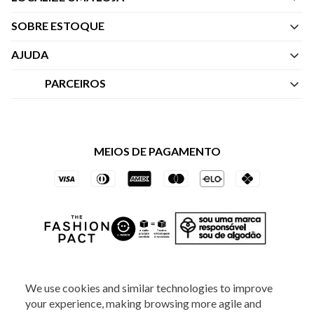
SOBRE ESTOQUE
Quem Somos
AJUDA
Nossas Lojas
Central de Atendimento
PARCEIROS
Política de Privacidade dos Websites
Regulamentos
Livelo
Política de Governança
Minha Conta
Mastercard
Black Friday
MEIOS DE PAGAMENTO
Trocas e Devoluções
Vai de Visa
Azul Fidelidade
SOCIAL
We use cookies and similar technologies to improve
your experience, making browsing more agile and