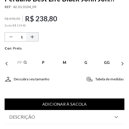
Masculina
REF
:
42.01.0104_09
R$
238
,
80
R$
398
,
00
2
x de
R$
119
,
40
Cor
:
Preto
PP
P
M
G
GG
Descubra seu tamanho
Tabela de medidas
ADICIONAR À SACOLA
DESCRIÇÃO