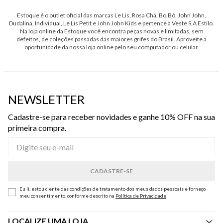
Estoque é o outlet oficial das marcas Le Lis, Rosa Chá, Bo.Bô, John John,
Dudalina, Individual, Le Lis Petit e John John Kids e pertence à Veste S.A Estilo.
Na loja online da Estoque você encontra peças novas e limitadas, sem
defeitos, de coleções passadas das maiores grifes do Brasil. Aproveite a
oportunidade da nossa loja online pelo seu computador ou celular.
NEWSLETTER
Cadastre-se para receber novidades e ganhe 10% OFF na sua
primeira compra.
Eu li, estou ciente das condições de tratamento dos meus dados pessoais e forneço
meu consentimento, conforme descrito na
Política de Privacidade
LOCALIZE UMA LOJA