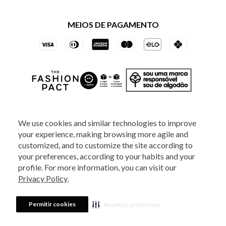
Política de Governança
Minha Conta
Mastercard
Black Friday
MEIOS DE PAGAMENTO
Trocas e Devoluções
Vai de Visa
Azul Fidelidade
SOCIAL
We use cookies and similar technologies to improve
your experience, making browsing more agile and
ATENDIMENTO
customized, and to customize the site according to
your preferences, according to your habits and your
profile. For more information, you can visit our
2025 - Veste S.A Estilo. Todos os direitos reservados - A loja Estoque reserva-
Privacy Policy
.
se no direito de corrigir ou alterar informações como: preços, promoções e
disponibilidade de estoque a qualquer momento.
Em caso de dúvidas:
0800
880 5520.
Horário de Atendimento:
das 8h às 20h de segunda a sexta-feira e
Sábados das 8h às 14h, exceto feriados. Veste S.A Estilo. Rua Othão, 405, Vila
Permitir cookies
Advanced preferences
Leopoldina, São Paulo, SP, CEP 05313-020 / CNPJ: 49.669.856/0001-43