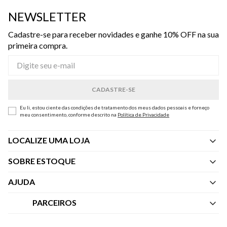
NEWSLETTER
Cadastre-se para receber novidades e ganhe 10% OFF na sua
primeira compra.
Eu li, estou ciente das condições de tratamento dos meus dados pessoais e forneço
meu consentimento, conforme descrito na
Política de Privacidade
LOCALIZE UMA LOJA
SOBRE ESTOQUE
Quem Somos
AJUDA
Nossas Lojas
Central de Atendimento
PARCEIROS
Política de Privacidade dos Websites
Regulamentos
Livelo