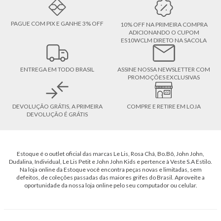
PAGUE COM PIX E GANHE 3% OFF
10% OFF NA PRIMEIRA COMPRA
ADICIONANDO O CUPOM
ES10WCLM DIRETO NA SACOLA
ENTREGA EM TODO BRASIL
ASSINE NOSSA NEWSLETTER COM
PROMOÇÕES EXCLUSIVAS
DEVOLUÇÃO GRÁTIS, A PRIMEIRA
COMPRE E RETIRE EM LOJA
DEVOLUÇÃO É GRÁTIS
Estoque é o outlet oficial das marcas Le Lis, Rosa Chá, Bo.Bô, John John,
Dudalina, Individual, Le Lis Petit e John John Kids e pertence à Veste S.A Estilo.
Na loja online da Estoque você encontra peças novas e limitadas, sem
defeitos, de coleções passadas das maiores grifes do Brasil. Aproveite a
oportunidade da nossa loja online pelo seu computador ou celular.