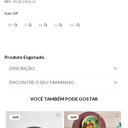
REF
:
03.02.2414_11
Cor
:
Off
PP
P
M
G
GG
Produto Esgotado.
DESCRIÇÃO
ENCONTRE O SEU TAMANHO
VOCÊ TAMBÉM PODE GOSTAR
-
60%
-
60%