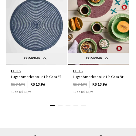
COMPRAR
COMPRAR
UN
UN
LE LIS
LE LIS
Lugar Americano Le Lis Casa Filipa
Lugar Americano Le Lis Casa Brenda
R$
34
,
90
R$
13
,
96
R$
34
,
90
R$
13
,
96
1
x de
R$
13
,
96
1
x de
R$
13
,
96